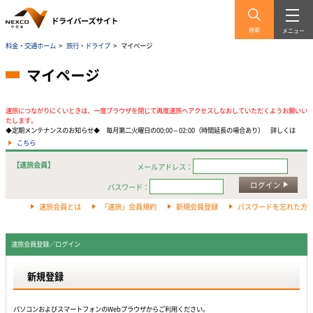
検索
メニュー
料金・交通ホーム
>
旅行・ドライブ
>
マイページ
マイページ
速旅につながりにくいときは、一度ブラウザを閉じて再度速旅へアクセスしなおしていただくようお願いい
たします。
◆定期メンテナンスのお知らせ◆ 毎月第二火曜日の00:00～02:00（時間延長の場合あり） 詳しくは
こちら
【速旅会員】
メールアドレス：
ログイン
パスワード：
速旅会員とは
「速旅」会員規約
新規会員登録
パスワードを忘れた方
速旅会員登録／ログイン
新規登録
パソコンおよびスマートフォンのWebプラウザからご利用ください。