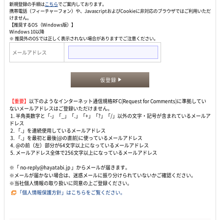
新規登録の手順は
こちら
でご案内しております。
携帯電話（フィーチャーフォン）や、JavascriptおよびCookieに非対応のブラウザではご利用いただ
けません。
【推奨するOS（Windows版）】
Windows 10以降
※ 推奨外のOSでは正しく表示されない場合がありますでご注意ください。
メールアドレス
仮登録
【重要】
以下のようなインターネット通信規格RFC(Request for Comments)に準拠してい
ないメールアドレスはご登録いただけません。
1. 半角英数字と「-」「_」「.」「+」「?」「/」以外の文字・記号が含まれているメールア
ドレス
2. 「.」を連続使用しているメールアドレス
3. 「.」を最初と最後(@の直前)に使っているメールアドレス
4. @の前（左）部分が64文字以上になっているメールアドレス
5. メールアドレス全体で256文字以上になっているメールアドレス
※「 no-reply@hayatabi.jp 」からメールが届きます。
※メールが届かない場合は、迷惑メールに振り分けられていないかご確認ください。
※当社個人情報の取り扱いに同意の上ご登録ください。
「個人情報保護方針」はこちらをご覧ください。