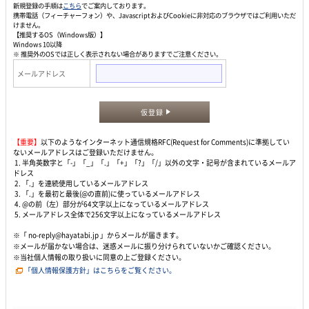
新規登録の手順は
こちら
でご案内しております。
携帯電話（フィーチャーフォン）や、JavascriptおよびCookieに非対応のブラウザではご利用いただ
けません。
【推奨するOS（Windows版）】
Windows 10以降
※ 推奨外のOSでは正しく表示されない場合がありますでご注意ください。
メールアドレス
仮登録
【重要】
以下のようなインターネット通信規格RFC(Request for Comments)に準拠してい
ないメールアドレスはご登録いただけません。
1. 半角英数字と「-」「_」「.」「+」「?」「/」以外の文字・記号が含まれているメールア
ドレス
2. 「.」を連続使用しているメールアドレス
3. 「.」を最初と最後(@の直前)に使っているメールアドレス
4. @の前（左）部分が64文字以上になっているメールアドレス
5. メールアドレス全体で256文字以上になっているメールアドレス
※「 no-reply@hayatabi.jp 」からメールが届きます。
※メールが届かない場合は、迷惑メールに振り分けられていないかご確認ください。
※当社個人情報の取り扱いに同意の上ご登録ください。
「個人情報保護方針」はこちらをご覧ください。