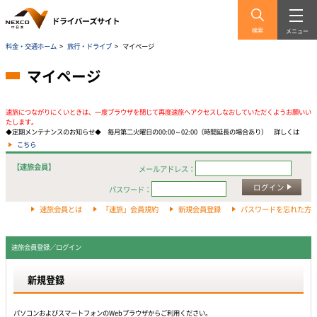
検索
メニュー
料金・交通ホーム
>
旅行・ドライブ
>
マイページ
マイページ
速旅につながりにくいときは、一度ブラウザを閉じて再度速旅へアクセスしなおしていただくようお願いい
たします。
◆定期メンテナンスのお知らせ◆ 毎月第二火曜日の00:00～02:00（時間延長の場合あり） 詳しくは
こちら
【速旅会員】
メールアドレス：
ログイン
パスワード：
速旅会員とは
「速旅」会員規約
新規会員登録
パスワードを忘れた方
速旅会員登録／ログイン
新規登録
パソコンおよびスマートフォンのWebプラウザからご利用ください。