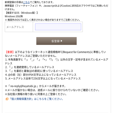
新規登録の手順は
こちら
でご案内しております。
携帯電話（フィーチャーフォン）や、JavascriptおよびCookieに非対応のブラウザではご利用いただ
けません。
【推奨するOS（Windows版）】
Windows 10以降
※ 推奨外のOSでは正しく表示されない場合がありますでご注意ください。
メールアドレス
仮登録
【重要】
以下のようなインターネット通信規格RFC(Request for Comments)に準拠してい
ないメールアドレスはご登録いただけません。
1. 半角英数字と「-」「_」「.」「+」「?」「/」以外の文字・記号が含まれているメールア
ドレス
2. 「.」を連続使用しているメールアドレス
3. 「.」を最初と最後(@の直前)に使っているメールアドレス
4. @の前（左）部分が64文字以上になっているメールアドレス
5. メールアドレス全体で256文字以上になっているメールアドレス
※「 no-reply@hayatabi.jp 」からメールが届きます。
※メールが届かない場合は、迷惑メールに振り分けられていないかご確認ください。
※当社個人情報の取り扱いに同意の上ご登録ください。
「個人情報保護方針」はこちらをご覧ください。