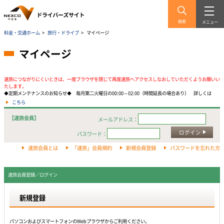
検索
メニュー
料金・交通ホーム
>
旅行・ドライブ
>
マイページ
マイページ
速旅につながりにくいときは、一度ブラウザを閉じて再度速旅へアクセスしなおしていただくようお願いい
たします。
◆定期メンテナンスのお知らせ◆ 毎月第二火曜日の00:00～02:00（時間延長の場合あり） 詳しくは
こちら
【速旅会員】
メールアドレス：
ログイン
パスワード：
速旅会員とは
「速旅」会員規約
新規会員登録
パスワードを忘れた方
速旅会員登録／ログイン
新規登録
パソコンおよびスマートフォンのWebプラウザからご利用ください。