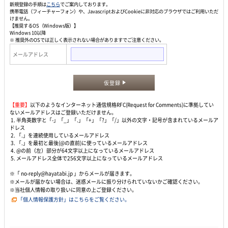
新規登録の手順は
こちら
でご案内しております。
携帯電話（フィーチャーフォン）や、JavascriptおよびCookieに非対応のブラウザではご利用いただ
けません。
【推奨するOS（Windows版）】
Windows 10以降
※ 推奨外のOSでは正しく表示されない場合がありますでご注意ください。
メールアドレス
仮登録
【重要】
以下のようなインターネット通信規格RFC(Request for Comments)に準拠してい
ないメールアドレスはご登録いただけません。
1. 半角英数字と「-」「_」「.」「+」「?」「/」以外の文字・記号が含まれているメールア
ドレス
2. 「.」を連続使用しているメールアドレス
3. 「.」を最初と最後(@の直前)に使っているメールアドレス
4. @の前（左）部分が64文字以上になっているメールアドレス
5. メールアドレス全体で256文字以上になっているメールアドレス
※「 no-reply@hayatabi.jp 」からメールが届きます。
※メールが届かない場合は、迷惑メールに振り分けられていないかご確認ください。
※当社個人情報の取り扱いに同意の上ご登録ください。
「個人情報保護方針」はこちらをご覧ください。