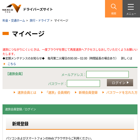
検索
メニュー
料金・交通ホーム
>
旅行・ドライブ
>
マイページ
マイページ
速旅につながりにくいときは、一度ブラウザを閉じて再度速旅へアクセスしなおしていただくようお願いい
たします。
◆定期メンテナンスのお知らせ◆ 毎月第二火曜日の00:00～02:00（時間延長の場合あり） 詳しくは
こちら
【速旅会員】
メールアドレス：
ログイン
パスワード：
速旅会員とは
「速旅」会員規約
新規会員登録
パスワードを忘れた方
速旅会員登録／ログイン
新規登録
パソコンおよびスマートフォンのWebプラウザからご利用ください。