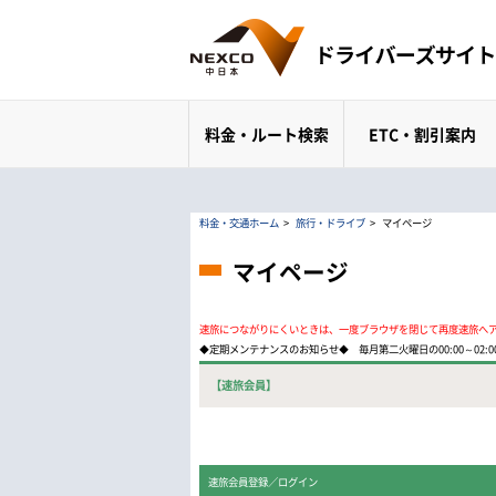
料金・ルート検索
ETC・割引案内
料金・交通ホーム
>
旅行・ドライブ
>
マイページ
マイページ
速旅につながりにくいときは、一度ブラウザを閉じて再度速旅へ
◆定期メンテナンスのお知らせ◆ 毎月第二火曜日の00:00～02
【速旅会員】
速旅会員登録／ログイン