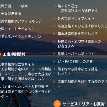
渋滞予測ルート検索
無くそう逆走
―高速道路は一方通行です―
主要な渋滞箇所
冬の雪道ドライブガイド
道路情報提供アプリ みちラジ
高速道路でやむを得ず停車した
渋滞ポイントナビまっぷ
緊急地震速報を受信したら
目で見るハイウェイテレホン
特殊車両・危険物積載車両の
お客さまへ
工事規制情報
重量オーバーは禁止です!!
SA・PAご利用上の注意
工事情報お役立ちサイト
～工事規制予定MAP、レーン閉鎖情
落下物や故障車などを発見
したら!!
報、リニューアル工事など大規模な
工事に関する情報などはこちら～
工事規制箇所を通行する際のポ
ト
はじめませんかルート＆時間選択～
事前検索で工事中でも快適ドライビ
ング ～
サービスエリア・
お買物