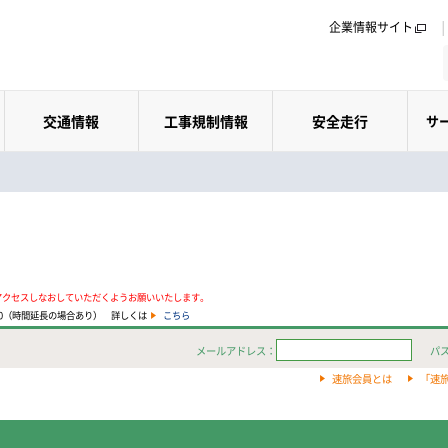
企業情報サイト
交通情報
工事規制情報
安全走行
サ
アクセスしなおしていただくようお願いいたします。
:00（時間延長の場合あり） 詳しくは
こちら
メールアドレス：
パ
速旅会員とは
「速