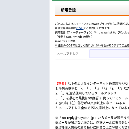
新規登録
パソコンおよびスマートフォンのWebプラウザからご利用くだ
新規登録の手順は
こちら
でご案内しております。
携帯電話（フィーチャーフォン）や、JavascriptおよびCo
【推奨するOS（Windows版）】
Windows 10以降
※ 推奨外のOSでは正しく表示されない場合がありますでご注
メールアドレス
【重要】
以下のようなインターネット通信規格RFC(Re
1. 半角英数字と「-」「_」「.」「+」「?」「/
2. 「.」を連続使用しているメールアドレス
3. 「.」を最初と最後(@の直前)に使っているメー
4. @の前（左）部分が64文字以上になっているメ
5. メールアドレス全体で256文字以上になってい
※「 no-reply@hayatabi.jp 」からメールが届きま
※メールが届かない場合は、迷惑メールに振り分け
※当社個人情報の取り扱いに同意の上ご登録くださ