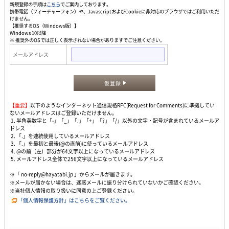
新規登録の手順は
こちら
でご案内しております。
携帯電話（フィーチャーフォン）や、JavascriptおよびCookieに非対応のブラウザではご利用いただ
けません。
【推奨するOS（Windows版）】
Windows 10以降
※ 推奨外のOSでは正しく表示されない場合がありますでご注意ください。
メールアドレス
仮登録
【重要】
以下のようなインターネット通信規格RFC(Request for Comments)に準拠してい
ないメールアドレスはご登録いただけません。
1. 半角英数字と「-」「_」「.」「+」「?」「/」以外の文字・記号が含まれているメールア
ドレス
2. 「.」を連続使用しているメールアドレス
3. 「.」を最初と最後(@の直前)に使っているメールアドレス
4. @の前（左）部分が64文字以上になっているメールアドレス
5. メールアドレス全体で256文字以上になっているメールアドレス
※「 no-reply@hayatabi.jp 」からメールが届きます。
※メールが届かない場合は、迷惑メールに振り分けられていないかご確認ください。
※当社個人情報の取り扱いに同意の上ご登録ください。
「個人情報保護方針」はこちらをご覧ください。