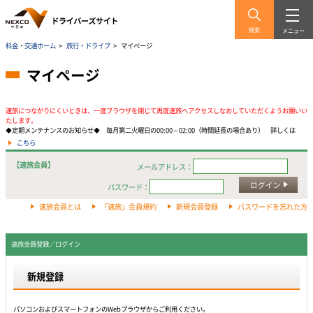
検索
メニュー
料金・交通ホーム
>
旅行・ドライブ
>
マイページ
マイページ
速旅につながりにくいときは、一度ブラウザを閉じて再度速旅へアクセスしなおしていただくようお願いい
たします。
◆定期メンテナンスのお知らせ◆ 毎月第二火曜日の00:00～02:00（時間延長の場合あり） 詳しくは
こちら
【速旅会員】
メールアドレス：
ログイン
パスワード：
速旅会員とは
「速旅」会員規約
新規会員登録
パスワードを忘れた方
速旅会員登録／ログイン
新規登録
パソコンおよびスマートフォンのWebプラウザからご利用ください。