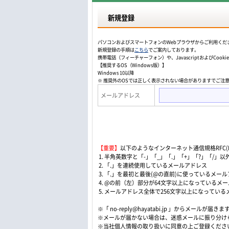
新規登録
パソコンおよびスマートフォンのWebプラウザからご利用くだ
新規登録の手順は
こちら
でご案内しております。
携帯電話（フィーチャーフォン）や、JavascriptおよびCo
【推奨するOS（Windows版）】
Windows 10以降
※ 推奨外のOSでは正しく表示されない場合がありますでご注
メールアドレス
【重要】
以下のようなインターネット通信規格RFC(Re
1. 半角英数字と「-」「_」「.」「+」「?」「/
2. 「.」を連続使用しているメールアドレス
3. 「.」を最初と最後(@の直前)に使っているメー
4. @の前（左）部分が64文字以上になっているメ
5. メールアドレス全体で256文字以上になってい
※「 no-reply@hayatabi.jp 」からメールが届きま
※メールが届かない場合は、迷惑メールに振り分け
※当社個人情報の取り扱いに同意の上ご登録くださ