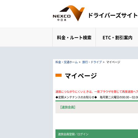
料金・ルート検索
ETC・割引案内
料金・交通ホーム
>
旅行・ドライブ
>
マイページ
マイページ
速旅につながりにくいときは、一度ブラウザを閉じて再度速旅へ
◆定期メンテナンスのお知らせ◆ 毎月第二火曜日の00:00～02
【速旅会員】
速旅会員登録／ログイン