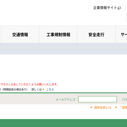
企業情報サイト
交通情報
工事規制情報
安全走行
サ
アクセスしなおしていただくようお願いいたします。
:00（時間延長の場合あり） 詳しくは
こちら
メールアドレス：
パ
速旅会員とは
「速