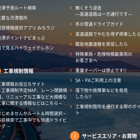
渋滞予測ルート検索
無くそう逆走
―高速道路は一方通行です―
主要な渋滞箇所
冬の雪道ドライブガイド
道路情報提供アプリ みちラジ
高速道路でやむを得ず停車した
渋滞ポイントナビまっぷ
緊急地震速報を受信したら
目で見るハイウェイテレホン
特殊車両・危険物積載車両の
お客さまへ
工事規制情報
重量オーバーは禁止です!!
SA・PAご利用上の注意
工事情報お役立ちサイト
～工事規制予定MAP、レーン閉鎖情
落下物や故障車などを発見
したら!!
報、リニューアル工事など大規模な
工事に関する情報などはこちら～
工事規制箇所を通行する際のポ
ト
はじめませんかルート＆時間選択～
事前検索で工事中でも快適ドライビ
ング ～
サービスエリア・
お買物