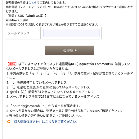
新規登録の手順は
こちら
でご案内しております。
携帯電話（フィーチャーフォン）や、JavascriptおよびCookieに非対応のブラウザではご利用いただ
けません。
【推奨するOS（Windows版）】
Windows 10以降
※ 推奨外のOSでは正しく表示されない場合がありますでご注意ください。
メールアドレス
仮登録
【重要】
以下のようなインターネット通信規格RFC(Request for Comments)に準拠してい
ないメールアドレスはご登録いただけません。
1. 半角英数字と「-」「_」「.」「+」「?」「/」以外の文字・記号が含まれているメールア
ドレス
2. 「.」を連続使用しているメールアドレス
3. 「.」を最初と最後(@の直前)に使っているメールアドレス
4. @の前（左）部分が64文字以上になっているメールアドレス
5. メールアドレス全体で256文字以上になっているメールアドレス
※「 no-reply@hayatabi.jp 」からメールが届きます。
※メールが届かない場合は、迷惑メールに振り分けられていないかご確認ください。
※当社個人情報の取り扱いに同意の上ご登録ください。
「個人情報保護方針」はこちらをご覧ください。