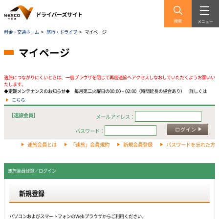
検索
メニュー
料金・交通ホーム
>
旅行・ドライブ
>
マイページ
マイページ
速旅につながりにくいときは、一度ブラウザを閉じて再度速旅へアクセスしなおしていただくようお願いい
たします。
◆定期メンテナンスのお知らせ◆ 毎月第二火曜日の00:00～02:00（時間延長の場合あり） 詳しくは
こちら
【速旅会員】
メールアドレス：
ログイン
パスワード：
速旅会員とは
「速旅」会員規約
新規会員登録
パスワードを忘れた方
速旅会員登録／ログイン
新規登録
パソコンおよびスマートフォンのWebプラウザからご利用ください。