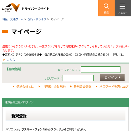
検索
メニュー
料金・交通ホーム
>
旅行・ドライブ
>
マイページ
マイページ
速旅につながりにくいときは、一度ブラウザを閉じて再度速旅へアクセスしなおしていただくようお願いい
たします。
◆定期メンテナンスのお知らせ◆ 毎月第二火曜日の00:00～02:00（時間延長の場合あり） 詳しくは
こちら
【速旅会員】
メールアドレス：
ログイン
パスワード：
速旅会員とは
「速旅」会員規約
新規会員登録
パスワードを忘れた方
速旅会員登録／ログイン
新規登録
パソコンおよびスマートフォンのWebプラウザからご利用ください。