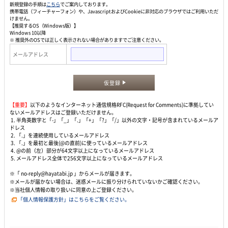
新規登録の手順は
こちら
でご案内しております。
携帯電話（フィーチャーフォン）や、JavascriptおよびCookieに非対応のブラウザではご利用いただ
けません。
【推奨するOS（Windows版）】
Windows 10以降
※ 推奨外のOSでは正しく表示されない場合がありますでご注意ください。
メールアドレス
仮登録
【重要】
以下のようなインターネット通信規格RFC(Request for Comments)に準拠してい
ないメールアドレスはご登録いただけません。
1. 半角英数字と「-」「_」「.」「+」「?」「/」以外の文字・記号が含まれているメールア
ドレス
2. 「.」を連続使用しているメールアドレス
3. 「.」を最初と最後(@の直前)に使っているメールアドレス
4. @の前（左）部分が64文字以上になっているメールアドレス
5. メールアドレス全体で256文字以上になっているメールアドレス
※「 no-reply@hayatabi.jp 」からメールが届きます。
※メールが届かない場合は、迷惑メールに振り分けられていないかご確認ください。
※当社個人情報の取り扱いに同意の上ご登録ください。
「個人情報保護方針」はこちらをご覧ください。