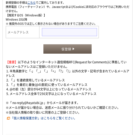
新規登録の手順は
こちら
でご案内しております。
携帯電話（フィーチャーフォン）や、JavascriptおよびCookieに非対応のブラウザではご利用いただ
けません。
【推奨するOS（Windows版）】
Windows 10以降
※ 推奨外のOSでは正しく表示されない場合がありますでご注意ください。
メールアドレス
仮登録
【重要】
以下のようなインターネット通信規格RFC(Request for Comments)に準拠してい
ないメールアドレスはご登録いただけません。
1. 半角英数字と「-」「_」「.」「+」「?」「/」以外の文字・記号が含まれているメールア
ドレス
2. 「.」を連続使用しているメールアドレス
3. 「.」を最初と最後(@の直前)に使っているメールアドレス
4. @の前（左）部分が64文字以上になっているメールアドレス
5. メールアドレス全体で256文字以上になっているメールアドレス
※「 no-reply@hayatabi.jp 」からメールが届きます。
※メールが届かない場合は、迷惑メールに振り分けられていないかご確認ください。
※当社個人情報の取り扱いに同意の上ご登録ください。
「個人情報保護方針」はこちらをご覧ください。