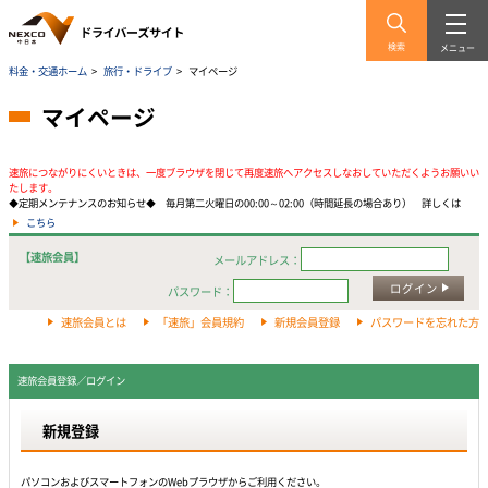
検索
メニュー
料金・交通ホーム
>
旅行・ドライブ
>
マイページ
マイページ
速旅につながりにくいときは、一度ブラウザを閉じて再度速旅へアクセスしなおしていただくようお願いい
たします。
◆定期メンテナンスのお知らせ◆ 毎月第二火曜日の00:00～02:00（時間延長の場合あり） 詳しくは
こちら
【速旅会員】
メールアドレス：
ログイン
パスワード：
速旅会員とは
「速旅」会員規約
新規会員登録
パスワードを忘れた方
速旅会員登録／ログイン
新規登録
パソコンおよびスマートフォンのWebプラウザからご利用ください。