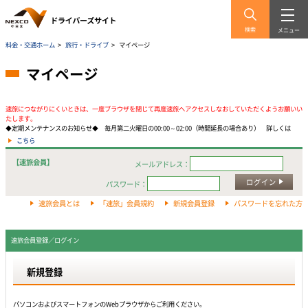
検索
メニュー
料金・交通ホーム
>
旅行・ドライブ
>
マイページ
マイページ
速旅につながりにくいときは、一度ブラウザを閉じて再度速旅へアクセスしなおしていただくようお願いい
たします。
◆定期メンテナンスのお知らせ◆ 毎月第二火曜日の00:00～02:00（時間延長の場合あり） 詳しくは
こちら
【速旅会員】
メールアドレス：
ログイン
パスワード：
速旅会員とは
「速旅」会員規約
新規会員登録
パスワードを忘れた方
速旅会員登録／ログイン
新規登録
パソコンおよびスマートフォンのWebプラウザからご利用ください。