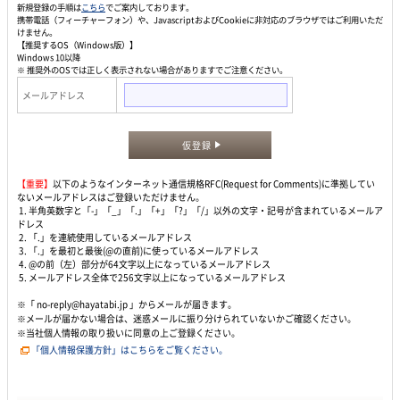
新規登録の手順は
こちら
でご案内しております。
携帯電話（フィーチャーフォン）や、JavascriptおよびCookieに非対応のブラウザではご利用いただ
けません。
【推奨するOS（Windows版）】
Windows 10以降
※ 推奨外のOSでは正しく表示されない場合がありますでご注意ください。
メールアドレス
仮登録
【重要】
以下のようなインターネット通信規格RFC(Request for Comments)に準拠してい
ないメールアドレスはご登録いただけません。
1. 半角英数字と「-」「_」「.」「+」「?」「/」以外の文字・記号が含まれているメールア
ドレス
2. 「.」を連続使用しているメールアドレス
3. 「.」を最初と最後(@の直前)に使っているメールアドレス
4. @の前（左）部分が64文字以上になっているメールアドレス
5. メールアドレス全体で256文字以上になっているメールアドレス
※「 no-reply@hayatabi.jp 」からメールが届きます。
※メールが届かない場合は、迷惑メールに振り分けられていないかご確認ください。
※当社個人情報の取り扱いに同意の上ご登録ください。
「個人情報保護方針」はこちらをご覧ください。