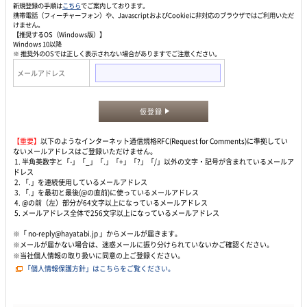
新規登録の手順は
こちら
でご案内しております。
携帯電話（フィーチャーフォン）や、JavascriptおよびCookieに非対応のブラウザではご利用いただ
けません。
【推奨するOS（Windows版）】
Windows 10以降
※ 推奨外のOSでは正しく表示されない場合がありますでご注意ください。
メールアドレス
仮登録
【重要】
以下のようなインターネット通信規格RFC(Request for Comments)に準拠してい
ないメールアドレスはご登録いただけません。
1. 半角英数字と「-」「_」「.」「+」「?」「/」以外の文字・記号が含まれているメールア
ドレス
2. 「.」を連続使用しているメールアドレス
3. 「.」を最初と最後(@の直前)に使っているメールアドレス
4. @の前（左）部分が64文字以上になっているメールアドレス
5. メールアドレス全体で256文字以上になっているメールアドレス
※「 no-reply@hayatabi.jp 」からメールが届きます。
※メールが届かない場合は、迷惑メールに振り分けられていないかご確認ください。
※当社個人情報の取り扱いに同意の上ご登録ください。
「個人情報保護方針」はこちらをご覧ください。