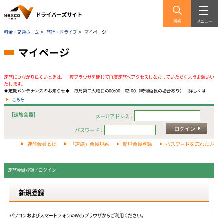
検索
メニュー
料金・交通ホーム
>
旅行・ドライブ
>
マイページ
マイページ
速旅につながりにくいときは、一度ブラウザを閉じて再度速旅へアクセスしなおしていただくようお願いい
たします。
◆定期メンテナンスのお知らせ◆ 毎月第二火曜日の00:00～02:00（時間延長の場合あり） 詳しくは
こちら
【速旅会員】
メールアドレス：
ログイン
パスワード：
速旅会員とは
「速旅」会員規約
新規会員登録
パスワードを忘れた方
速旅会員登録／ログイン
新規登録
パソコンおよびスマートフォンのWebプラウザからご利用ください。