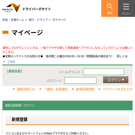
検索
メニュー
料金・交通ホーム
>
旅行・ドライブ
>
マイページ
マイページ
速旅につながりにくいときは、一度ブラウザを閉じて再度速旅へアクセスしなおしていただくようお願いい
たします。
◆定期メンテナンスのお知らせ◆ 毎月第二火曜日の00:00～02:00（時間延長の場合あり） 詳しくは
こちら
【速旅会員】
メールアドレス：
ログイン
パスワード：
速旅会員とは
「速旅」会員規約
新規会員登録
パスワードを忘れた方
速旅会員登録／ログイン
新規登録
パソコンおよびスマートフォンのWebプラウザからご利用ください。