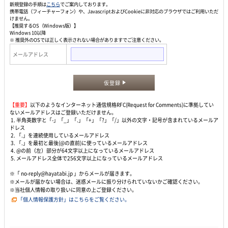
新規登録の手順は
こちら
でご案内しております。
携帯電話（フィーチャーフォン）や、JavascriptおよびCookieに非対応のブラウザではご利用いただ
けません。
【推奨するOS（Windows版）】
Windows 10以降
※ 推奨外のOSでは正しく表示されない場合がありますでご注意ください。
メールアドレス
仮登録
【重要】
以下のようなインターネット通信規格RFC(Request for Comments)に準拠してい
ないメールアドレスはご登録いただけません。
1. 半角英数字と「-」「_」「.」「+」「?」「/」以外の文字・記号が含まれているメールア
ドレス
2. 「.」を連続使用しているメールアドレス
3. 「.」を最初と最後(@の直前)に使っているメールアドレス
4. @の前（左）部分が64文字以上になっているメールアドレス
5. メールアドレス全体で256文字以上になっているメールアドレス
※「 no-reply@hayatabi.jp 」からメールが届きます。
※メールが届かない場合は、迷惑メールに振り分けられていないかご確認ください。
※当社個人情報の取り扱いに同意の上ご登録ください。
「個人情報保護方針」はこちらをご覧ください。