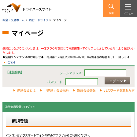
検索
メニュー
料金・交通ホーム
>
旅行・ドライブ
>
マイページ
マイページ
速旅につながりにくいときは、一度ブラウザを閉じて再度速旅へアクセスしなおしていただくようお願いい
たします。
◆定期メンテナンスのお知らせ◆ 毎月第二火曜日の00:00～02:00（時間延長の場合あり） 詳しくは
こちら
【速旅会員】
メールアドレス：
ログイン
パスワード：
速旅会員とは
「速旅」会員規約
新規会員登録
パスワードを忘れた方
速旅会員登録／ログイン
新規登録
パソコンおよびスマートフォンのWebプラウザからご利用ください。