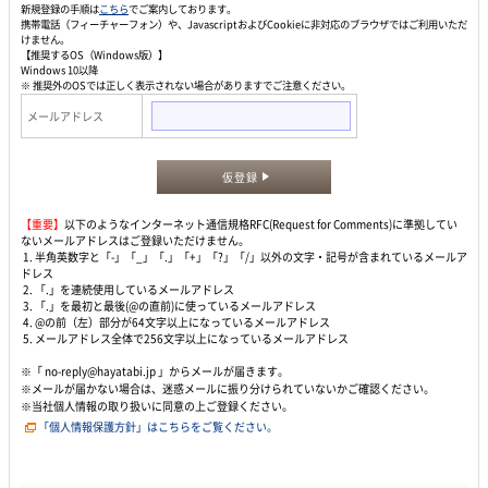
新規登録の手順は
こちら
でご案内しております。
携帯電話（フィーチャーフォン）や、JavascriptおよびCookieに非対応のブラウザではご利用いただ
けません。
【推奨するOS（Windows版）】
Windows 10以降
※ 推奨外のOSでは正しく表示されない場合がありますでご注意ください。
メールアドレス
仮登録
【重要】
以下のようなインターネット通信規格RFC(Request for Comments)に準拠してい
ないメールアドレスはご登録いただけません。
1. 半角英数字と「-」「_」「.」「+」「?」「/」以外の文字・記号が含まれているメールア
ドレス
2. 「.」を連続使用しているメールアドレス
3. 「.」を最初と最後(@の直前)に使っているメールアドレス
4. @の前（左）部分が64文字以上になっているメールアドレス
5. メールアドレス全体で256文字以上になっているメールアドレス
※「 no-reply@hayatabi.jp 」からメールが届きます。
※メールが届かない場合は、迷惑メールに振り分けられていないかご確認ください。
※当社個人情報の取り扱いに同意の上ご登録ください。
「個人情報保護方針」はこちらをご覧ください。