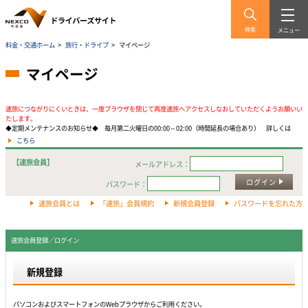
検索
メニュー
料金・交通ホーム
>
旅行・ドライブ
>
マイページ
マイページ
速旅につながりにくいときは、一度ブラウザを閉じて再度速旅へアクセスしなおしていただくようお願いい
たします。
◆定期メンテナンスのお知らせ◆ 毎月第二火曜日の00:00～02:00（時間延長の場合あり） 詳しくは
こちら
【速旅会員】
メールアドレス：
ログイン
パスワード：
速旅会員とは
「速旅」会員規約
新規会員登録
パスワードを忘れた方
速旅会員登録／ログイン
新規登録
パソコンおよびスマートフォンのWebプラウザからご利用ください。