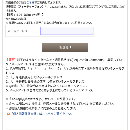
新規登録の手順は
こちら
でご案内しております。
携帯電話（フィーチャーフォン）や、JavascriptおよびCookieに非対応のブラウザではご利用いただ
けません。
【推奨するOS（Windows版）】
Windows 10以降
※ 推奨外のOSでは正しく表示されない場合がありますでご注意ください。
メールアドレス
仮登録
【重要】
以下のようなインターネット通信規格RFC(Request for Comments)に準拠してい
ないメールアドレスはご登録いただけません。
1. 半角英数字と「-」「_」「.」「+」「?」「/」以外の文字・記号が含まれているメールア
ドレス
2. 「.」を連続使用しているメールアドレス
3. 「.」を最初と最後(@の直前)に使っているメールアドレス
4. @の前（左）部分が64文字以上になっているメールアドレス
5. メールアドレス全体で256文字以上になっているメールアドレス
※「 no-reply@hayatabi.jp 」からメールが届きます。
※メールが届かない場合は、迷惑メールに振り分けられていないかご確認ください。
※当社個人情報の取り扱いに同意の上ご登録ください。
「個人情報保護方針」はこちらをご覧ください。