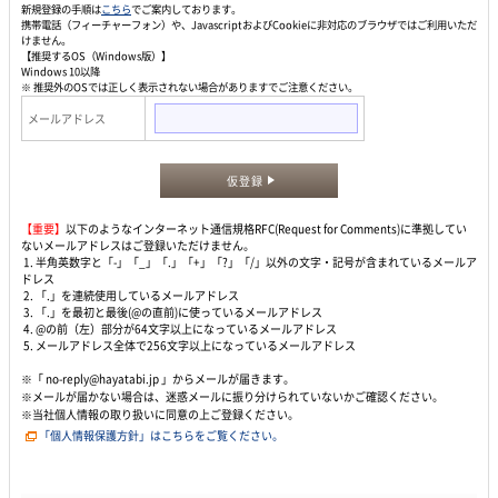
新規登録の手順は
こちら
でご案内しております。
携帯電話（フィーチャーフォン）や、JavascriptおよびCookieに非対応のブラウザではご利用いただ
けません。
【推奨するOS（Windows版）】
Windows 10以降
※ 推奨外のOSでは正しく表示されない場合がありますでご注意ください。
メールアドレス
仮登録
【重要】
以下のようなインターネット通信規格RFC(Request for Comments)に準拠してい
ないメールアドレスはご登録いただけません。
1. 半角英数字と「-」「_」「.」「+」「?」「/」以外の文字・記号が含まれているメールア
ドレス
2. 「.」を連続使用しているメールアドレス
3. 「.」を最初と最後(@の直前)に使っているメールアドレス
4. @の前（左）部分が64文字以上になっているメールアドレス
5. メールアドレス全体で256文字以上になっているメールアドレス
※「 no-reply@hayatabi.jp 」からメールが届きます。
※メールが届かない場合は、迷惑メールに振り分けられていないかご確認ください。
※当社個人情報の取り扱いに同意の上ご登録ください。
「個人情報保護方針」はこちらをご覧ください。