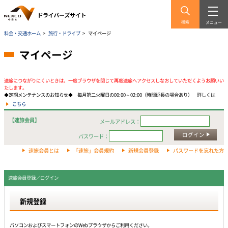
検索
メニュー
料金・交通ホーム
>
旅行・ドライブ
>
マイページ
マイページ
速旅につながりにくいときは、一度ブラウザを閉じて再度速旅へアクセスしなおしていただくようお願いい
たします。
◆定期メンテナンスのお知らせ◆ 毎月第二火曜日の00:00～02:00（時間延長の場合あり） 詳しくは
こちら
【速旅会員】
メールアドレス：
ログイン
パスワード：
速旅会員とは
「速旅」会員規約
新規会員登録
パスワードを忘れた方
速旅会員登録／ログイン
新規登録
パソコンおよびスマートフォンのWebプラウザからご利用ください。