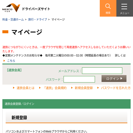
検索
メニュー
料金・交通ホーム
>
旅行・ドライブ
>
マイページ
マイページ
速旅につながりにくいときは、一度ブラウザを閉じて再度速旅へアクセスしなおしていただくようお願いい
たします。
◆定期メンテナンスのお知らせ◆ 毎月第二火曜日の00:00～02:00（時間延長の場合あり） 詳しくは
こちら
【速旅会員】
メールアドレス：
ログイン
パスワード：
速旅会員とは
「速旅」会員規約
新規会員登録
パスワードを忘れた方
速旅会員登録／ログイン
新規登録
パソコンおよびスマートフォンのWebプラウザからご利用ください。