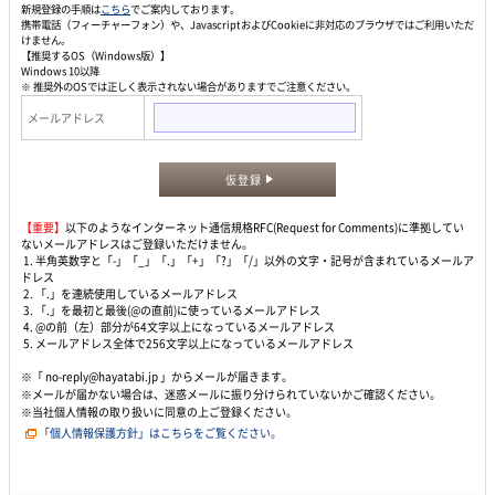
新規登録の手順は
こちら
でご案内しております。
携帯電話（フィーチャーフォン）や、JavascriptおよびCookieに非対応のブラウザではご利用いただ
けません。
【推奨するOS（Windows版）】
Windows 10以降
※ 推奨外のOSでは正しく表示されない場合がありますでご注意ください。
メールアドレス
仮登録
【重要】
以下のようなインターネット通信規格RFC(Request for Comments)に準拠してい
ないメールアドレスはご登録いただけません。
1. 半角英数字と「-」「_」「.」「+」「?」「/」以外の文字・記号が含まれているメールア
ドレス
2. 「.」を連続使用しているメールアドレス
3. 「.」を最初と最後(@の直前)に使っているメールアドレス
4. @の前（左）部分が64文字以上になっているメールアドレス
5. メールアドレス全体で256文字以上になっているメールアドレス
※「 no-reply@hayatabi.jp 」からメールが届きます。
※メールが届かない場合は、迷惑メールに振り分けられていないかご確認ください。
※当社個人情報の取り扱いに同意の上ご登録ください。
「個人情報保護方針」はこちらをご覧ください。