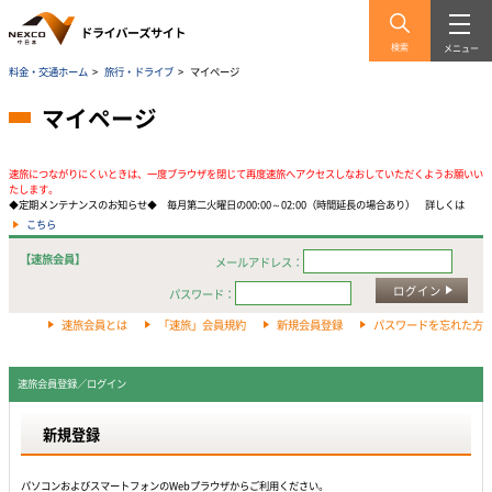
検索
メニュー
料金・交通ホーム
>
旅行・ドライブ
>
マイページ
マイページ
速旅につながりにくいときは、一度ブラウザを閉じて再度速旅へアクセスしなおしていただくようお願いい
たします。
◆定期メンテナンスのお知らせ◆ 毎月第二火曜日の00:00～02:00（時間延長の場合あり） 詳しくは
こちら
【速旅会員】
メールアドレス：
ログイン
パスワード：
速旅会員とは
「速旅」会員規約
新規会員登録
パスワードを忘れた方
速旅会員登録／ログイン
新規登録
パソコンおよびスマートフォンのWebプラウザからご利用ください。