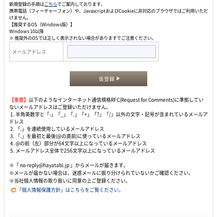
新規登録の手順は
こちら
でご案内しております。
携帯電話（フィーチャーフォン）や、JavascriptおよびCookieに非対応のブラウザではご利用いただ
けません。
【推奨するOS（Windows版）】
Windows 10以降
※ 推奨外のOSでは正しく表示されない場合がありますでご注意ください。
メールアドレス
仮登録
【重要】
以下のようなインターネット通信規格RFC(Request for Comments)に準拠してい
ないメールアドレスはご登録いただけません。
1. 半角英数字と「-」「_」「.」「+」「?」「/」以外の文字・記号が含まれているメールア
ドレス
2. 「.」を連続使用しているメールアドレス
3. 「.」を最初と最後(@の直前)に使っているメールアドレス
4. @の前（左）部分が64文字以上になっているメールアドレス
5. メールアドレス全体で256文字以上になっているメールアドレス
※「 no-reply@hayatabi.jp 」からメールが届きます。
※メールが届かない場合は、迷惑メールに振り分けられていないかご確認ください。
※当社個人情報の取り扱いに同意の上ご登録ください。
「個人情報保護方針」はこちらをご覧ください。