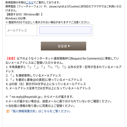
新規登録の手順は
こちら
でご案内しております。
携帯電話（フィーチャーフォン）や、JavascriptおよびCookieに非対応のブラウザではご利用いただ
けません。
【推奨するOS（Windows版）】
Windows 10以降
※ 推奨外のOSでは正しく表示されない場合がありますでご注意ください。
メールアドレス
仮登録
【重要】
以下のようなインターネット通信規格RFC(Request for Comments)に準拠してい
ないメールアドレスはご登録いただけません。
1. 半角英数字と「-」「_」「.」「+」「?」「/」以外の文字・記号が含まれているメールア
ドレス
2. 「.」を連続使用しているメールアドレス
3. 「.」を最初と最後(@の直前)に使っているメールアドレス
4. @の前（左）部分が64文字以上になっているメールアドレス
5. メールアドレス全体で256文字以上になっているメールアドレス
※「 no-reply@hayatabi.jp 」からメールが届きます。
※メールが届かない場合は、迷惑メールに振り分けられていないかご確認ください。
※当社個人情報の取り扱いに同意の上ご登録ください。
「個人情報保護方針」はこちらをご覧ください。