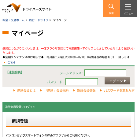
検索
メニュー
料金・交通ホーム
>
旅行・ドライブ
>
マイページ
マイページ
速旅につながりにくいときは、一度ブラウザを閉じて再度速旅へアクセスしなおしていただくようお願いい
たします。
◆定期メンテナンスのお知らせ◆ 毎月第二火曜日の00:00～02:00（時間延長の場合あり） 詳しくは
こちら
【速旅会員】
メールアドレス：
ログイン
パスワード：
速旅会員とは
「速旅」会員規約
新規会員登録
パスワードを忘れた方
速旅会員登録／ログイン
新規登録
パソコンおよびスマートフォンのWebプラウザからご利用ください。