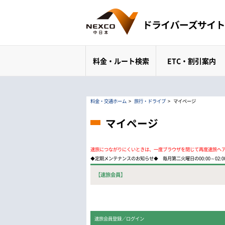
料金・ルート検索
ETC・割引案内
料金・交通ホーム
>
旅行・ドライブ
>
マイページ
マイページ
速旅につながりにくいときは、一度ブラウザを閉じて再度速旅へ
◆定期メンテナンスのお知らせ◆ 毎月第二火曜日の00:00～02
【速旅会員】
速旅会員登録／ログイン