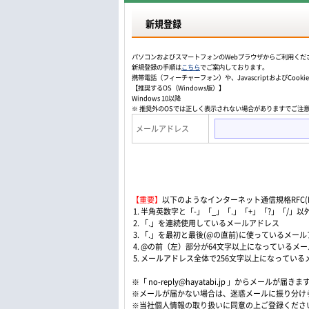
新規登録
パソコンおよびスマートフォンのWebプラウザからご利用くだ
新規登録の手順は
こちら
でご案内しております。
携帯電話（フィーチャーフォン）や、JavascriptおよびCo
【推奨するOS（Windows版）】
Windows 10以降
※ 推奨外のOSでは正しく表示されない場合がありますでご注
メールアドレス
【重要】
以下のようなインターネット通信規格RFC(Re
1. 半角英数字と「-」「_」「.」「+」「?」「/
2. 「.」を連続使用しているメールアドレス
3. 「.」を最初と最後(@の直前)に使っているメー
4. @の前（左）部分が64文字以上になっているメ
5. メールアドレス全体で256文字以上になってい
※「 no-reply@hayatabi.jp 」からメールが届きま
※メールが届かない場合は、迷惑メールに振り分け
※当社個人情報の取り扱いに同意の上ご登録くださ