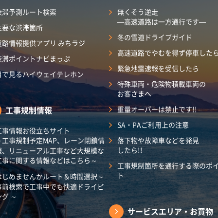
渋滞予測ルート検索
無くそう逆走
―高速道路は一方通行です―
主要な渋滞箇所
冬の雪道ドライブガイド
道路情報提供アプリ みちラジ
高速道路でやむを得ず停車した
渋滞ポイントナビまっぷ
緊急地震速報を受信したら
目で見るハイウェイテレホン
特殊車両・危険物積載車両の
お客さまへ
工事規制情報
重量オーバーは禁止です!!
SA・PAご利用上の注意
工事情報お役立ちサイト
～工事規制予定MAP、レーン閉鎖情
落下物や故障車などを発見
したら!!
報、リニューアル工事など大規模な
工事に関する情報などはこちら～
工事規制箇所を通行する際のポ
ト
はじめませんかルート＆時間選択～
事前検索で工事中でも快適ドライビ
ング ～
サービスエリア・
お買物