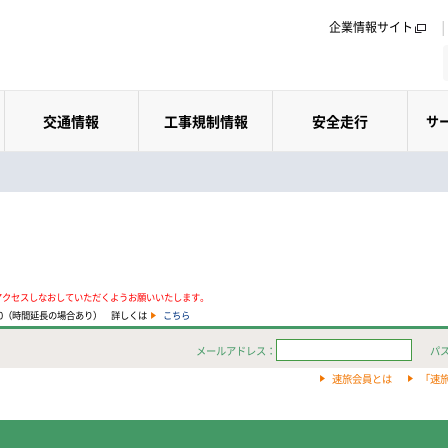
企業情報サイト
交通情報
工事規制情報
安全走行
サ
アクセスしなおしていただくようお願いいたします。
:00（時間延長の場合あり） 詳しくは
こちら
メールアドレス：
パ
速旅会員とは
「速