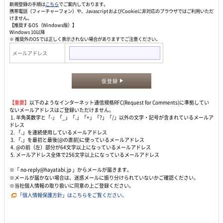
新規登録の手順は
こちら
でご案内しております。
携帯電話（フィーチャーフォン）や、JavascriptおよびCookieに非対応のブラウザではご利用いただ
けません。
【推奨するOS（Windows版）】
Windows 10以降
※ 推奨外のOSでは正しく表示されない場合がありますでご注意ください。
メールアドレス
仮登録
【重要】
以下のようなインターネット通信規格RFC(Request for Comments)に準拠してい
ないメールアドレスはご登録いただけません。
1. 半角英数字と「-」「_」「.」「+」「?」「/」以外の文字・記号が含まれているメールア
ドレス
2. 「.」を連続使用しているメールアドレス
3. 「.」を最初と最後(@の直前)に使っているメールアドレス
4. @の前（左）部分が64文字以上になっているメールアドレス
5. メールアドレス全体で256文字以上になっているメールアドレス
※「 no-reply@hayatabi.jp 」からメールが届きます。
※メールが届かない場合は、迷惑メールに振り分けられていないかご確認ください。
※当社個人情報の取り扱いに同意の上ご登録ください。
「個人情報保護方針」はこちらをご覧ください。