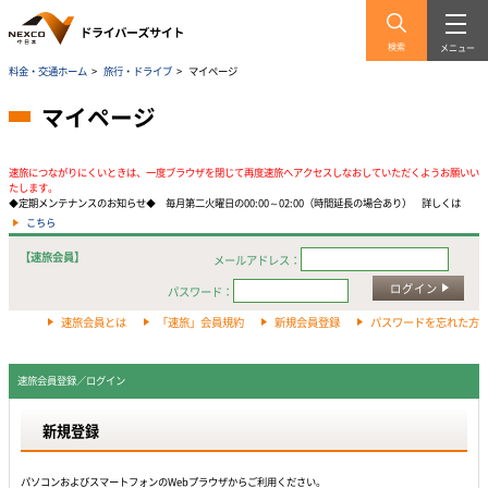
検索
メニュー
料金・交通ホーム
>
旅行・ドライブ
>
マイページ
マイページ
速旅につながりにくいときは、一度ブラウザを閉じて再度速旅へアクセスしなおしていただくようお願いい
たします。
◆定期メンテナンスのお知らせ◆ 毎月第二火曜日の00:00～02:00（時間延長の場合あり） 詳しくは
こちら
【速旅会員】
メールアドレス：
ログイン
パスワード：
速旅会員とは
「速旅」会員規約
新規会員登録
パスワードを忘れた方
速旅会員登録／ログイン
新規登録
パソコンおよびスマートフォンのWebプラウザからご利用ください。