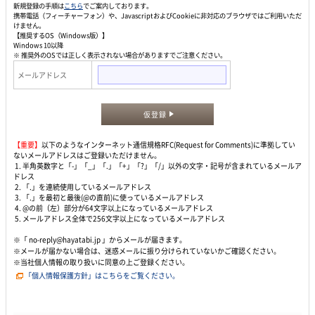
新規登録の手順は
こちら
でご案内しております。
携帯電話（フィーチャーフォン）や、JavascriptおよびCookieに非対応のブラウザではご利用いただ
けません。
【推奨するOS（Windows版）】
Windows 10以降
※ 推奨外のOSでは正しく表示されない場合がありますでご注意ください。
メールアドレス
仮登録
【重要】
以下のようなインターネット通信規格RFC(Request for Comments)に準拠してい
ないメールアドレスはご登録いただけません。
1. 半角英数字と「-」「_」「.」「+」「?」「/」以外の文字・記号が含まれているメールア
ドレス
2. 「.」を連続使用しているメールアドレス
3. 「.」を最初と最後(@の直前)に使っているメールアドレス
4. @の前（左）部分が64文字以上になっているメールアドレス
5. メールアドレス全体で256文字以上になっているメールアドレス
※「 no-reply@hayatabi.jp 」からメールが届きます。
※メールが届かない場合は、迷惑メールに振り分けられていないかご確認ください。
※当社個人情報の取り扱いに同意の上ご登録ください。
「個人情報保護方針」はこちらをご覧ください。