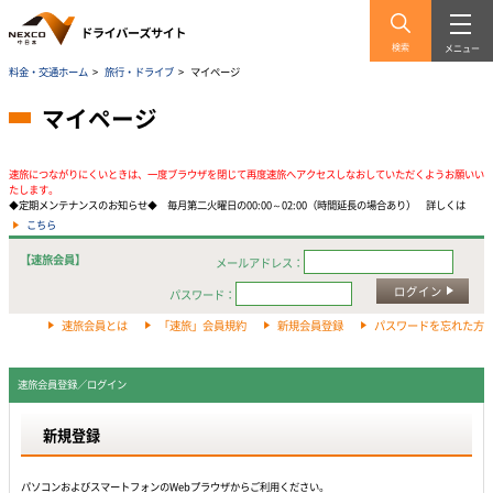
検索
メニュー
料金・交通ホーム
>
旅行・ドライブ
>
マイページ
マイページ
速旅につながりにくいときは、一度ブラウザを閉じて再度速旅へアクセスしなおしていただくようお願いい
たします。
◆定期メンテナンスのお知らせ◆ 毎月第二火曜日の00:00～02:00（時間延長の場合あり） 詳しくは
こちら
【速旅会員】
メールアドレス：
ログイン
パスワード：
速旅会員とは
「速旅」会員規約
新規会員登録
パスワードを忘れた方
速旅会員登録／ログイン
新規登録
パソコンおよびスマートフォンのWebプラウザからご利用ください。