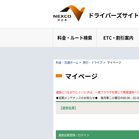
料金・ルート検索
ETC・割引案内
料金・交通ホーム
>
旅行・ドライブ
>
マイページ
マイページ
速旅につながりにくいときは、一度ブラウザを閉じて再度速旅へ
◆定期メンテナンスのお知らせ◆ 毎月第二火曜日の00:00～02
【速旅会員】
速旅会員登録／ログイン