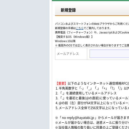
新規登録
パソコンおよびスマートフォンのWebプラウザからご利用くだ
新規登録の手順は
こちら
でご案内しております。
携帯電話（フィーチャーフォン）や、JavascriptおよびCo
【推奨するOS（Windows版）】
Windows 10以降
※ 推奨外のOSでは正しく表示されない場合がありますでご注
メールアドレス
【重要】
以下のようなインターネット通信規格RFC(Re
1. 半角英数字と「-」「_」「.」「+」「?」「/
2. 「.」を連続使用しているメールアドレス
3. 「.」を最初と最後(@の直前)に使っているメー
4. @の前（左）部分が64文字以上になっているメ
5. メールアドレス全体で256文字以上になってい
※「 no-reply@hayatabi.jp 」からメールが届きま
※メールが届かない場合は、迷惑メールに振り分け
※当社個人情報の取り扱いに同意の上ご登録くださ