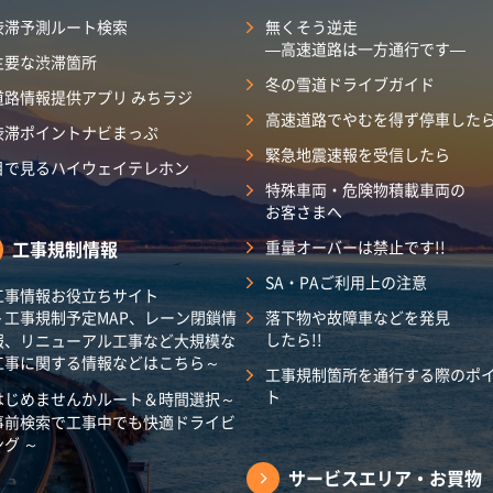
渋滞予測ルート検索
無くそう逆走
―高速道路は一方通行です―
主要な渋滞箇所
冬の雪道ドライブガイド
道路情報提供アプリ みちラジ
高速道路でやむを得ず停車した
渋滞ポイントナビまっぷ
緊急地震速報を受信したら
目で見るハイウェイテレホン
特殊車両・危険物積載車両の
お客さまへ
工事規制情報
重量オーバーは禁止です!!
SA・PAご利用上の注意
工事情報お役立ちサイト
～工事規制予定MAP、レーン閉鎖情
落下物や故障車などを発見
したら!!
報、リニューアル工事など大規模な
工事に関する情報などはこちら～
工事規制箇所を通行する際のポ
ト
はじめませんかルート＆時間選択～
事前検索で工事中でも快適ドライビ
ング ～
サービスエリア・
お買物