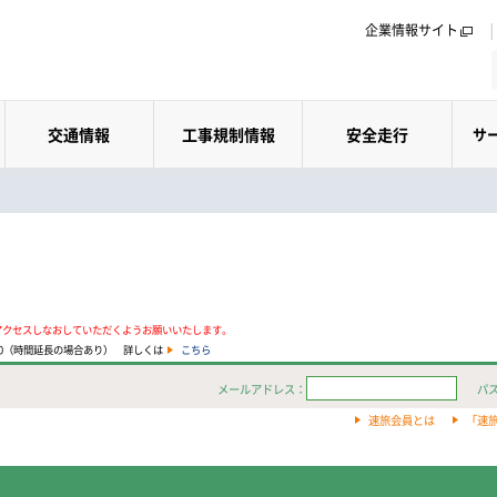
企業情報サイト
交通情報
工事規制情報
安全走行
サ
アクセスしなおしていただくようお願いいたします。
:00（時間延長の場合あり） 詳しくは
こちら
メールアドレス：
パ
速旅会員とは
「速