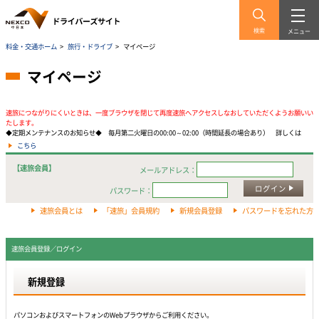
検索
メニュー
料金・交通ホーム
>
旅行・ドライブ
>
マイページ
マイページ
速旅につながりにくいときは、一度ブラウザを閉じて再度速旅へアクセスしなおしていただくようお願いい
たします。
◆定期メンテナンスのお知らせ◆ 毎月第二火曜日の00:00～02:00（時間延長の場合あり） 詳しくは
こちら
【速旅会員】
メールアドレス：
ログイン
パスワード：
速旅会員とは
「速旅」会員規約
新規会員登録
パスワードを忘れた方
速旅会員登録／ログイン
新規登録
パソコンおよびスマートフォンのWebプラウザからご利用ください。