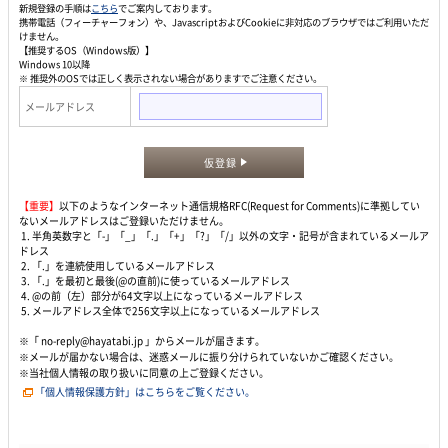
新規登録の手順は
こちら
でご案内しております。
携帯電話（フィーチャーフォン）や、JavascriptおよびCookieに非対応のブラウザではご利用いただ
けません。
【推奨するOS（Windows版）】
Windows 10以降
※ 推奨外のOSでは正しく表示されない場合がありますでご注意ください。
メールアドレス
仮登録
【重要】
以下のようなインターネット通信規格RFC(Request for Comments)に準拠してい
ないメールアドレスはご登録いただけません。
1. 半角英数字と「-」「_」「.」「+」「?」「/」以外の文字・記号が含まれているメールア
ドレス
2. 「.」を連続使用しているメールアドレス
3. 「.」を最初と最後(@の直前)に使っているメールアドレス
4. @の前（左）部分が64文字以上になっているメールアドレス
5. メールアドレス全体で256文字以上になっているメールアドレス
※「 no-reply@hayatabi.jp 」からメールが届きます。
※メールが届かない場合は、迷惑メールに振り分けられていないかご確認ください。
※当社個人情報の取り扱いに同意の上ご登録ください。
「個人情報保護方針」はこちらをご覧ください。