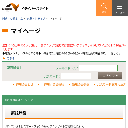
検索
メニュー
料金・交通ホーム
>
旅行・ドライブ
>
マイページ
マイページ
速旅につながりにくいときは、一度ブラウザを閉じて再度速旅へアクセスしなおしていただくようお願いい
たします。
◆定期メンテナンスのお知らせ◆ 毎月第二火曜日の00:00～02:00（時間延長の場合あり） 詳しくは
こちら
【速旅会員】
メールアドレス：
ログイン
パスワード：
速旅会員とは
「速旅」会員規約
新規会員登録
パスワードを忘れた方
速旅会員登録／ログイン
新規登録
パソコンおよびスマートフォンのWebプラウザからご利用ください。