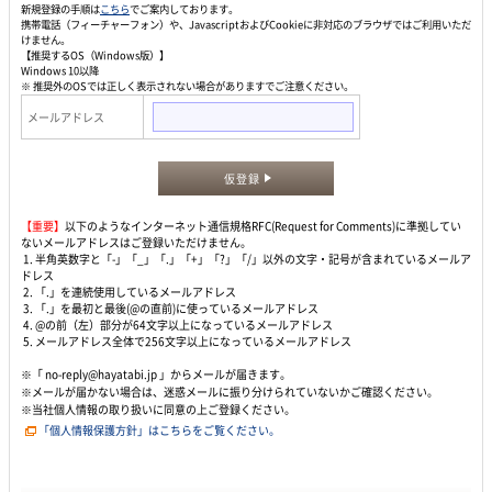
新規登録の手順は
こちら
でご案内しております。
携帯電話（フィーチャーフォン）や、JavascriptおよびCookieに非対応のブラウザではご利用いただ
けません。
【推奨するOS（Windows版）】
Windows 10以降
※ 推奨外のOSでは正しく表示されない場合がありますでご注意ください。
メールアドレス
仮登録
【重要】
以下のようなインターネット通信規格RFC(Request for Comments)に準拠してい
ないメールアドレスはご登録いただけません。
1. 半角英数字と「-」「_」「.」「+」「?」「/」以外の文字・記号が含まれているメールア
ドレス
2. 「.」を連続使用しているメールアドレス
3. 「.」を最初と最後(@の直前)に使っているメールアドレス
4. @の前（左）部分が64文字以上になっているメールアドレス
5. メールアドレス全体で256文字以上になっているメールアドレス
※「 no-reply@hayatabi.jp 」からメールが届きます。
※メールが届かない場合は、迷惑メールに振り分けられていないかご確認ください。
※当社個人情報の取り扱いに同意の上ご登録ください。
「個人情報保護方針」はこちらをご覧ください。