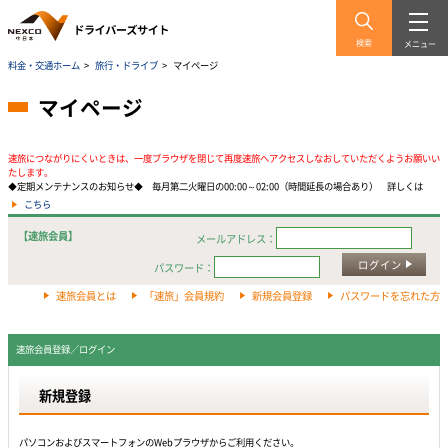
検索
メニュー
料金・交通ホーム
>
旅行・ドライブ
>
マイページ
マイページ
速旅につながりにくいときは、一度ブラウザを閉じて再度速旅へアクセスしなおしていただくようお願いい
たします。
◆定期メンテナンスのお知らせ◆ 毎月第二火曜日の00:00～02:00（時間延長の場合あり） 詳しくは
こちら
【速旅会員】
メールアドレス：
ログイン
パスワード：
速旅会員とは
「速旅」会員規約
新規会員登録
パスワードを忘れた方
速旅会員登録／ログイン
新規登録
パソコンおよびスマートフォンのWebプラウザからご利用ください。