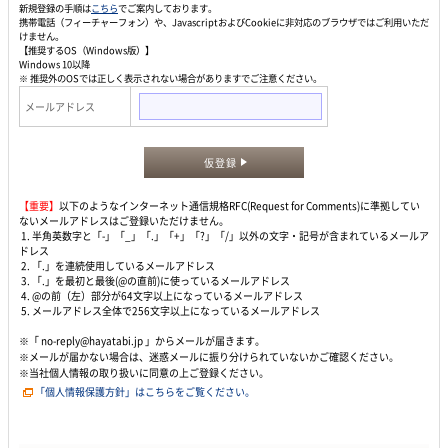
新規登録の手順は
こちら
でご案内しております。
携帯電話（フィーチャーフォン）や、JavascriptおよびCookieに非対応のブラウザではご利用いただ
けません。
【推奨するOS（Windows版）】
Windows 10以降
※ 推奨外のOSでは正しく表示されない場合がありますでご注意ください。
メールアドレス
仮登録
【重要】
以下のようなインターネット通信規格RFC(Request for Comments)に準拠してい
ないメールアドレスはご登録いただけません。
1. 半角英数字と「-」「_」「.」「+」「?」「/」以外の文字・記号が含まれているメールア
ドレス
2. 「.」を連続使用しているメールアドレス
3. 「.」を最初と最後(@の直前)に使っているメールアドレス
4. @の前（左）部分が64文字以上になっているメールアドレス
5. メールアドレス全体で256文字以上になっているメールアドレス
※「 no-reply@hayatabi.jp 」からメールが届きます。
※メールが届かない場合は、迷惑メールに振り分けられていないかご確認ください。
※当社個人情報の取り扱いに同意の上ご登録ください。
「個人情報保護方針」はこちらをご覧ください。