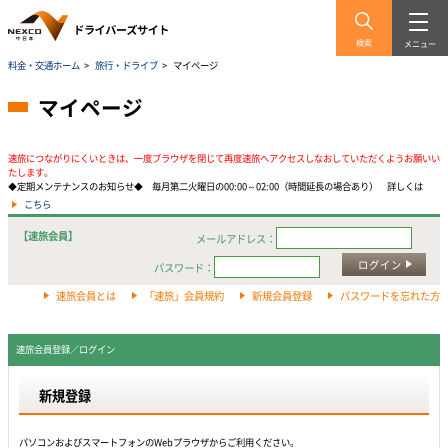
検索
メニュー
料金・交通ホーム
>
旅行・ドライブ
>
マイページ
マイページ
速旅につながりにくいときは、一度ブラウザを閉じて再度速旅へアクセスしなおしていただくようお願いい
たします。
◆定期メンテナンスのお知らせ◆ 毎月第二火曜日の00:00～02:00（時間延長の場合あり） 詳しくは
こちら
【速旅会員】
メールアドレス：
ログイン
パスワード：
速旅会員とは
「速旅」会員規約
新規会員登録
パスワードを忘れた方
速旅会員登録／ログイン
新規登録
パソコンおよびスマートフォンのWebプラウザからご利用ください。