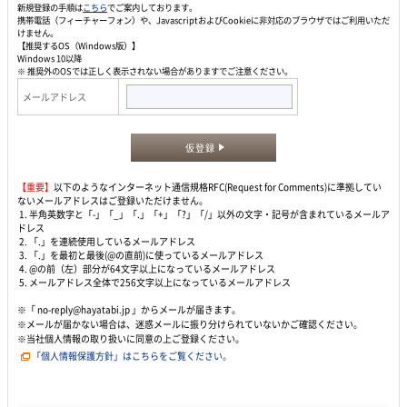
新規登録の手順は
こちら
でご案内しております。
携帯電話（フィーチャーフォン）や、JavascriptおよびCookieに非対応のブラウザではご利用いただ
けません。
【推奨するOS（Windows版）】
Windows 10以降
※ 推奨外のOSでは正しく表示されない場合がありますでご注意ください。
メールアドレス
仮登録
【重要】
以下のようなインターネット通信規格RFC(Request for Comments)に準拠してい
ないメールアドレスはご登録いただけません。
1. 半角英数字と「-」「_」「.」「+」「?」「/」以外の文字・記号が含まれているメールア
ドレス
2. 「.」を連続使用しているメールアドレス
3. 「.」を最初と最後(@の直前)に使っているメールアドレス
4. @の前（左）部分が64文字以上になっているメールアドレス
5. メールアドレス全体で256文字以上になっているメールアドレス
※「 no-reply@hayatabi.jp 」からメールが届きます。
※メールが届かない場合は、迷惑メールに振り分けられていないかご確認ください。
※当社個人情報の取り扱いに同意の上ご登録ください。
「個人情報保護方針」はこちらをご覧ください。