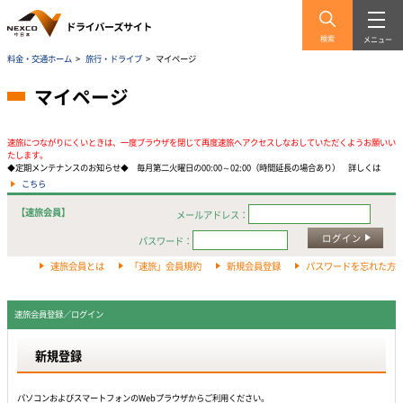
検索
メニュー
料金・交通ホーム
>
旅行・ドライブ
>
マイページ
マイページ
速旅につながりにくいときは、一度ブラウザを閉じて再度速旅へアクセスしなおしていただくようお願いい
たします。
◆定期メンテナンスのお知らせ◆ 毎月第二火曜日の00:00～02:00（時間延長の場合あり） 詳しくは
こちら
【速旅会員】
メールアドレス：
ログイン
パスワード：
速旅会員とは
「速旅」会員規約
新規会員登録
パスワードを忘れた方
速旅会員登録／ログイン
新規登録
パソコンおよびスマートフォンのWebプラウザからご利用ください。