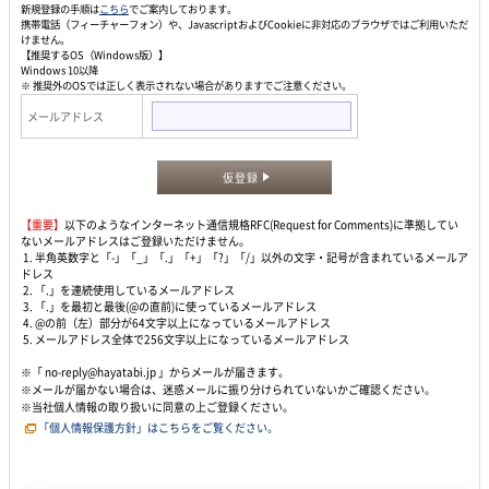
新規登録の手順は
こちら
でご案内しております。
携帯電話（フィーチャーフォン）や、JavascriptおよびCookieに非対応のブラウザではご利用いただ
けません。
【推奨するOS（Windows版）】
Windows 10以降
※ 推奨外のOSでは正しく表示されない場合がありますでご注意ください。
メールアドレス
仮登録
【重要】
以下のようなインターネット通信規格RFC(Request for Comments)に準拠してい
ないメールアドレスはご登録いただけません。
1. 半角英数字と「-」「_」「.」「+」「?」「/」以外の文字・記号が含まれているメールア
ドレス
2. 「.」を連続使用しているメールアドレス
3. 「.」を最初と最後(@の直前)に使っているメールアドレス
4. @の前（左）部分が64文字以上になっているメールアドレス
5. メールアドレス全体で256文字以上になっているメールアドレス
※「 no-reply@hayatabi.jp 」からメールが届きます。
※メールが届かない場合は、迷惑メールに振り分けられていないかご確認ください。
※当社個人情報の取り扱いに同意の上ご登録ください。
「個人情報保護方針」はこちらをご覧ください。