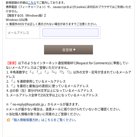
新規登録の手順は
こちら
でご案内しております。
携帯電話（フィーチャーフォン）や、JavascriptおよびCookieに非対応のブラウザではご利用いただ
けません。
【推奨するOS（Windows版）】
Windows 10以降
※ 推奨外のOSでは正しく表示されない場合がありますでご注意ください。
メールアドレス
仮登録
【重要】
以下のようなインターネット通信規格RFC(Request for Comments)に準拠してい
ないメールアドレスはご登録いただけません。
1. 半角英数字と「-」「_」「.」「+」「?」「/」以外の文字・記号が含まれているメールア
ドレス
2. 「.」を連続使用しているメールアドレス
3. 「.」を最初と最後(@の直前)に使っているメールアドレス
4. @の前（左）部分が64文字以上になっているメールアドレス
5. メールアドレス全体で256文字以上になっているメールアドレス
※「 no-reply@hayatabi.jp 」からメールが届きます。
※メールが届かない場合は、迷惑メールに振り分けられていないかご確認ください。
※当社個人情報の取り扱いに同意の上ご登録ください。
「個人情報保護方針」はこちらをご覧ください。