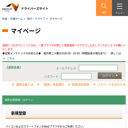
検索
メニュー
料金・交通ホーム
>
旅行・ドライブ
>
マイページ
マイページ
速旅につながりにくいときは、一度ブラウザを閉じて再度速旅へアクセスしなおしていただくようお願いい
たします。
◆定期メンテナンスのお知らせ◆ 毎月第二火曜日の00:00～02:00（時間延長の場合あり） 詳しくは
こちら
【速旅会員】
メールアドレス：
ログイン
パスワード：
速旅会員とは
「速旅」会員規約
新規会員登録
パスワードを忘れた方
速旅会員登録／ログイン
新規登録
パソコンおよびスマートフォンのWebプラウザからご利用ください。