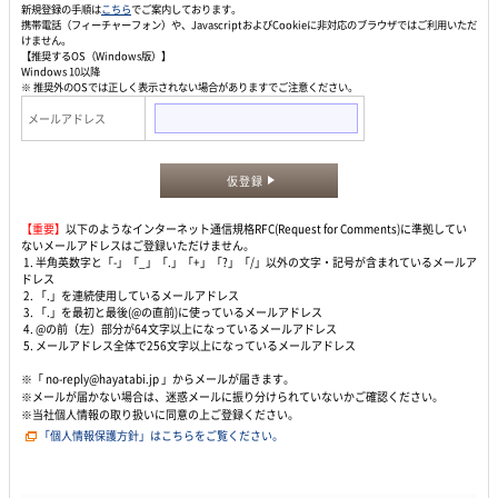
新規登録の手順は
こちら
でご案内しております。
携帯電話（フィーチャーフォン）や、JavascriptおよびCookieに非対応のブラウザではご利用いただ
けません。
【推奨するOS（Windows版）】
Windows 10以降
※ 推奨外のOSでは正しく表示されない場合がありますでご注意ください。
メールアドレス
仮登録
【重要】
以下のようなインターネット通信規格RFC(Request for Comments)に準拠してい
ないメールアドレスはご登録いただけません。
1. 半角英数字と「-」「_」「.」「+」「?」「/」以外の文字・記号が含まれているメールア
ドレス
2. 「.」を連続使用しているメールアドレス
3. 「.」を最初と最後(@の直前)に使っているメールアドレス
4. @の前（左）部分が64文字以上になっているメールアドレス
5. メールアドレス全体で256文字以上になっているメールアドレス
※「 no-reply@hayatabi.jp 」からメールが届きます。
※メールが届かない場合は、迷惑メールに振り分けられていないかご確認ください。
※当社個人情報の取り扱いに同意の上ご登録ください。
「個人情報保護方針」はこちらをご覧ください。