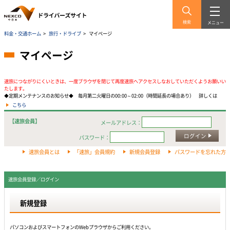
検索
メニュー
料金・交通ホーム
>
旅行・ドライブ
>
マイページ
マイページ
速旅につながりにくいときは、一度ブラウザを閉じて再度速旅へアクセスしなおしていただくようお願いい
たします。
◆定期メンテナンスのお知らせ◆ 毎月第二火曜日の00:00～02:00（時間延長の場合あり） 詳しくは
こちら
【速旅会員】
メールアドレス：
ログイン
パスワード：
速旅会員とは
「速旅」会員規約
新規会員登録
パスワードを忘れた方
速旅会員登録／ログイン
新規登録
パソコンおよびスマートフォンのWebプラウザからご利用ください。