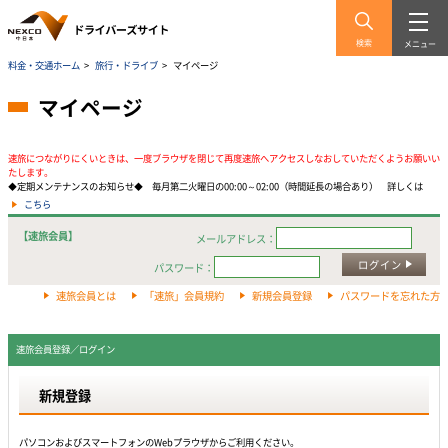
検索
メニュー
料金・交通ホーム
>
旅行・ドライブ
>
マイページ
マイページ
速旅につながりにくいときは、一度ブラウザを閉じて再度速旅へアクセスしなおしていただくようお願いい
たします。
◆定期メンテナンスのお知らせ◆ 毎月第二火曜日の00:00～02:00（時間延長の場合あり） 詳しくは
こちら
【速旅会員】
メールアドレス：
ログイン
パスワード：
速旅会員とは
「速旅」会員規約
新規会員登録
パスワードを忘れた方
速旅会員登録／ログイン
新規登録
パソコンおよびスマートフォンのWebプラウザからご利用ください。