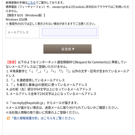
新規登録の手順は
こちら
でご案内しております。
携帯電話（フィーチャーフォン）や、JavascriptおよびCookieに非対応のブラウザではご利用いただ
けません。
【推奨するOS（Windows版）】
Windows 10以降
※ 推奨外のOSでは正しく表示されない場合がありますでご注意ください。
メールアドレス
仮登録
【重要】
以下のようなインターネット通信規格RFC(Request for Comments)に準拠してい
ないメールアドレスはご登録いただけません。
1. 半角英数字と「-」「_」「.」「+」「?」「/」以外の文字・記号が含まれているメールア
ドレス
2. 「.」を連続使用しているメールアドレス
3. 「.」を最初と最後(@の直前)に使っているメールアドレス
4. @の前（左）部分が64文字以上になっているメールアドレス
5. メールアドレス全体で256文字以上になっているメールアドレス
※「 no-reply@hayatabi.jp 」からメールが届きます。
※メールが届かない場合は、迷惑メールに振り分けられていないかご確認ください。
※当社個人情報の取り扱いに同意の上ご登録ください。
「個人情報保護方針」はこちらをご覧ください。