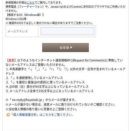
新規登録の手順は
こちら
でご案内しております。
携帯電話（フィーチャーフォン）や、JavascriptおよびCookieに非対応のブラウザではご利用いただ
けません。
【推奨するOS（Windows版）】
Windows 10以降
※ 推奨外のOSでは正しく表示されない場合がありますでご注意ください。
メールアドレス
仮登録
【重要】
以下のようなインターネット通信規格RFC(Request for Comments)に準拠してい
ないメールアドレスはご登録いただけません。
1. 半角英数字と「-」「_」「.」「+」「?」「/」以外の文字・記号が含まれているメールア
ドレス
2. 「.」を連続使用しているメールアドレス
3. 「.」を最初と最後(@の直前)に使っているメールアドレス
4. @の前（左）部分が64文字以上になっているメールアドレス
5. メールアドレス全体で256文字以上になっているメールアドレス
※「 no-reply@hayatabi.jp 」からメールが届きます。
※メールが届かない場合は、迷惑メールに振り分けられていないかご確認ください。
※当社個人情報の取り扱いに同意の上ご登録ください。
「個人情報保護方針」はこちらをご覧ください。