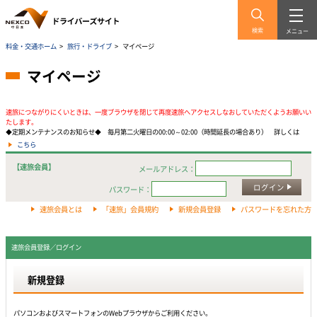
検索
メニュー
料金・交通ホーム
>
旅行・ドライブ
>
マイページ
マイページ
速旅につながりにくいときは、一度ブラウザを閉じて再度速旅へアクセスしなおしていただくようお願いい
たします。
◆定期メンテナンスのお知らせ◆ 毎月第二火曜日の00:00～02:00（時間延長の場合あり） 詳しくは
こちら
【速旅会員】
メールアドレス：
ログイン
パスワード：
速旅会員とは
「速旅」会員規約
新規会員登録
パスワードを忘れた方
速旅会員登録／ログイン
新規登録
パソコンおよびスマートフォンのWebプラウザからご利用ください。