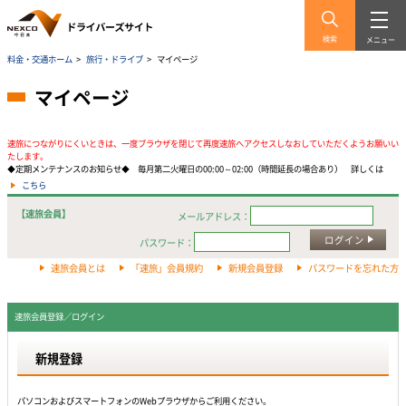
検索
メニュー
料金・交通ホーム
>
旅行・ドライブ
>
マイページ
マイページ
速旅につながりにくいときは、一度ブラウザを閉じて再度速旅へアクセスしなおしていただくようお願いい
たします。
◆定期メンテナンスのお知らせ◆ 毎月第二火曜日の00:00～02:00（時間延長の場合あり） 詳しくは
こちら
【速旅会員】
メールアドレス：
ログイン
パスワード：
速旅会員とは
「速旅」会員規約
新規会員登録
パスワードを忘れた方
速旅会員登録／ログイン
新規登録
パソコンおよびスマートフォンのWebプラウザからご利用ください。