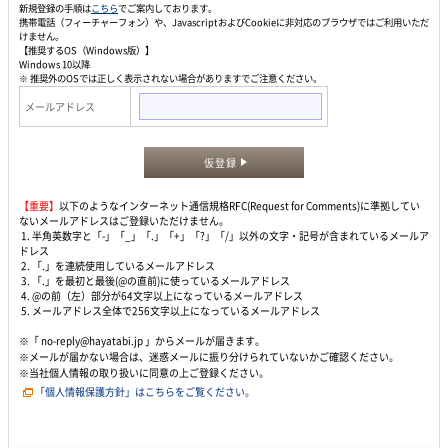
新規登録の手順は
こちら
でご案内しております。
携帯電話（フィーチャーフォン）や、JavascriptおよびCookieに非対応のブラウザではご利用いただ
けません。
【推奨するOS（Windows版）】
Windows 10以降
※ 推奨外のOSでは正しく表示されない場合がありますでご注意ください。
メールアドレス
仮登録
【重要】
以下のようなインターネット通信規格RFC(Request for Comments)に準拠してい
ないメールアドレスはご登録いただけません。
1. 半角英数字と「-」「_」「.」「+」「?」「/」以外の文字・記号が含まれているメールア
ドレス
2. 「.」を連続使用しているメールアドレス
3. 「.」を最初と最後(@の直前)に使っているメールアドレス
4. @の前（左）部分が64文字以上になっているメールアドレス
5. メールアドレス全体で256文字以上になっているメールアドレス
※「 no-reply@hayatabi.jp 」からメールが届きます。
※メールが届かない場合は、迷惑メールに振り分けられていないかご確認ください。
※当社個人情報の取り扱いに同意の上ご登録ください。
「個人情報保護方針」はこちらをご覧ください。