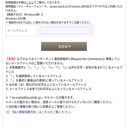
新規登録の手順は
こちら
でご案内しております。
携帯電話（フィーチャーフォン）や、JavascriptおよびCookieに非対応のブラウザではご利用いただ
けません。
【推奨するOS（Windows版）】
Windows 10以降
※ 推奨外のOSでは正しく表示されない場合がありますでご注意ください。
メールアドレス
仮登録
【重要】
以下のようなインターネット通信規格RFC(Request for Comments)に準拠してい
ないメールアドレスはご登録いただけません。
1. 半角英数字と「-」「_」「.」「+」「?」「/」以外の文字・記号が含まれているメールア
ドレス
2. 「.」を連続使用しているメールアドレス
3. 「.」を最初と最後(@の直前)に使っているメールアドレス
4. @の前（左）部分が64文字以上になっているメールアドレス
5. メールアドレス全体で256文字以上になっているメールアドレス
※「 no-reply@hayatabi.jp 」からメールが届きます。
※メールが届かない場合は、迷惑メールに振り分けられていないかご確認ください。
※当社個人情報の取り扱いに同意の上ご登録ください。
「個人情報保護方針」はこちらをご覧ください。