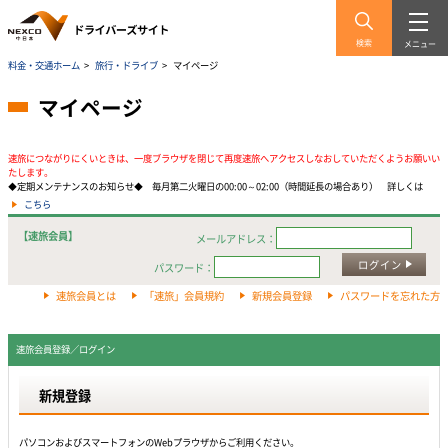
検索
メニュー
料金・交通ホーム
>
旅行・ドライブ
>
マイページ
マイページ
速旅につながりにくいときは、一度ブラウザを閉じて再度速旅へアクセスしなおしていただくようお願いい
たします。
◆定期メンテナンスのお知らせ◆ 毎月第二火曜日の00:00～02:00（時間延長の場合あり） 詳しくは
こちら
【速旅会員】
メールアドレス：
ログイン
パスワード：
速旅会員とは
「速旅」会員規約
新規会員登録
パスワードを忘れた方
速旅会員登録／ログイン
新規登録
パソコンおよびスマートフォンのWebプラウザからご利用ください。