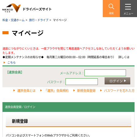
検索
メニュー
料金・交通ホーム
>
旅行・ドライブ
>
マイページ
マイページ
速旅につながりにくいときは、一度ブラウザを閉じて再度速旅へアクセスしなおしていただくようお願いい
たします。
◆定期メンテナンスのお知らせ◆ 毎月第二火曜日の00:00～02:00（時間延長の場合あり） 詳しくは
こちら
【速旅会員】
メールアドレス：
ログイン
パスワード：
速旅会員とは
「速旅」会員規約
新規会員登録
パスワードを忘れた方
速旅会員登録／ログイン
新規登録
パソコンおよびスマートフォンのWebプラウザからご利用ください。