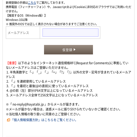
新規登録の手順は
こちら
でご案内しております。
携帯電話（フィーチャーフォン）や、JavascriptおよびCookieに非対応のブラウザではご利用いただ
けません。
【推奨するOS（Windows版）】
Windows 10以降
※ 推奨外のOSでは正しく表示されない場合がありますでご注意ください。
メールアドレス
仮登録
【重要】
以下のようなインターネット通信規格RFC(Request for Comments)に準拠してい
ないメールアドレスはご登録いただけません。
1. 半角英数字と「-」「_」「.」「+」「?」「/」以外の文字・記号が含まれているメールア
ドレス
2. 「.」を連続使用しているメールアドレス
3. 「.」を最初と最後(@の直前)に使っているメールアドレス
4. @の前（左）部分が64文字以上になっているメールアドレス
5. メールアドレス全体で256文字以上になっているメールアドレス
※「 no-reply@hayatabi.jp 」からメールが届きます。
※メールが届かない場合は、迷惑メールに振り分けられていないかご確認ください。
※当社個人情報の取り扱いに同意の上ご登録ください。
「個人情報保護方針」はこちらをご覧ください。