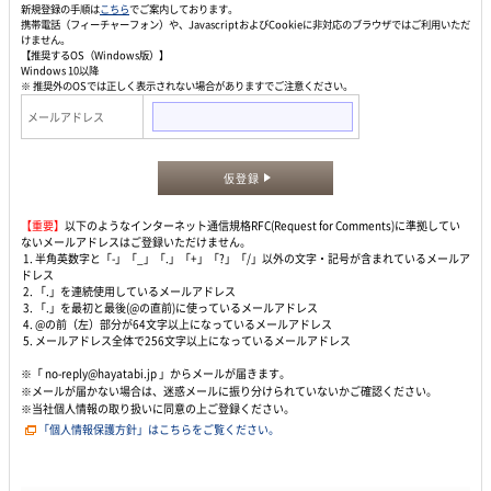
新規登録の手順は
こちら
でご案内しております。
携帯電話（フィーチャーフォン）や、JavascriptおよびCookieに非対応のブラウザではご利用いただ
けません。
【推奨するOS（Windows版）】
Windows 10以降
※ 推奨外のOSでは正しく表示されない場合がありますでご注意ください。
メールアドレス
仮登録
【重要】
以下のようなインターネット通信規格RFC(Request for Comments)に準拠してい
ないメールアドレスはご登録いただけません。
1. 半角英数字と「-」「_」「.」「+」「?」「/」以外の文字・記号が含まれているメールア
ドレス
2. 「.」を連続使用しているメールアドレス
3. 「.」を最初と最後(@の直前)に使っているメールアドレス
4. @の前（左）部分が64文字以上になっているメールアドレス
5. メールアドレス全体で256文字以上になっているメールアドレス
※「 no-reply@hayatabi.jp 」からメールが届きます。
※メールが届かない場合は、迷惑メールに振り分けられていないかご確認ください。
※当社個人情報の取り扱いに同意の上ご登録ください。
「個人情報保護方針」はこちらをご覧ください。