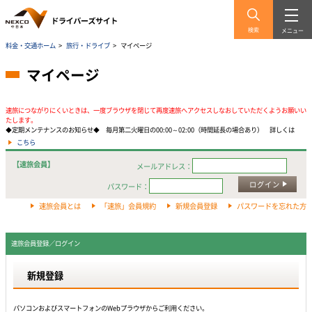
検索
メニュー
料金・交通ホーム
>
旅行・ドライブ
>
マイページ
マイページ
速旅につながりにくいときは、一度ブラウザを閉じて再度速旅へアクセスしなおしていただくようお願いい
たします。
◆定期メンテナンスのお知らせ◆ 毎月第二火曜日の00:00～02:00（時間延長の場合あり） 詳しくは
こちら
【速旅会員】
メールアドレス：
ログイン
パスワード：
速旅会員とは
「速旅」会員規約
新規会員登録
パスワードを忘れた方
速旅会員登録／ログイン
新規登録
パソコンおよびスマートフォンのWebプラウザからご利用ください。