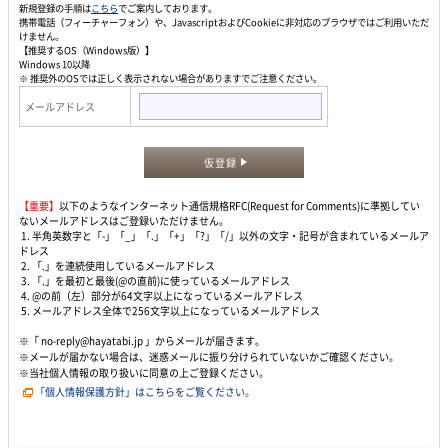
新規登録の手順は
こちら
でご案内しております。
携帯電話（フィーチャーフォン）や、JavascriptおよびCookieに非対応のブラウザではご利用いただ
けません。
【推奨するOS（Windows版）】
Windows 10以降
※ 推奨外のOSでは正しく表示されない場合がありますでご注意ください。
メールアドレス
仮登録
【重要】
以下のようなインターネット通信規格RFC(Request for Comments)に準拠してい
ないメールアドレスはご登録いただけません。
1. 半角英数字と「-」「_」「.」「+」「?」「/」以外の文字・記号が含まれているメールア
ドレス
2. 「.」を連続使用しているメールアドレス
3. 「.」を最初と最後(@の直前)に使っているメールアドレス
4. @の前（左）部分が64文字以上になっているメールアドレス
5. メールアドレス全体で256文字以上になっているメールアドレス
※「 no-reply@hayatabi.jp 」からメールが届きます。
※メールが届かない場合は、迷惑メールに振り分けられていないかご確認ください。
※当社個人情報の取り扱いに同意の上ご登録ください。
「個人情報保護方針」はこちらをご覧ください。