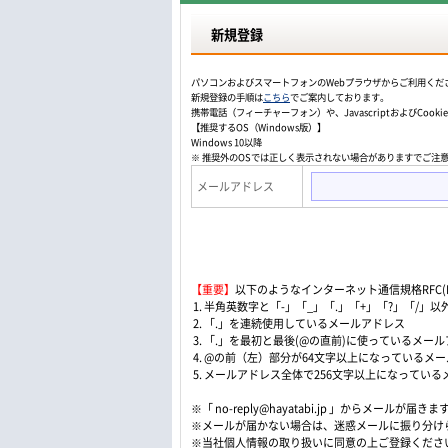
新規登録
パソコンおよびスマートフォンのWebプラウザからご利用くだ
新規登録の手順は
こちら
でご案内しております。
携帯電話（フィーチャーフォン）や、JavascriptおよびCo
【推奨するOS（Windows版）】
Windows 10以降
※ 推奨外のOSでは正しく表示されない場合がありますでご注
メールアドレス
【重要】
以下のようなインターネット通信規格RFC(Re
1. 半角英数字と「-」「_」「.」「+」「?」「/
2. 「.」を連続使用しているメールアドレス
3. 「.」を最初と最後(@の直前)に使っているメー
4. @の前（左）部分が64文字以上になっているメ
5. メールアドレス全体で256文字以上になってい
※「 no-reply@hayatabi.jp 」からメールが届きま
※メールが届かない場合は、迷惑メールに振り分け
※当社個人情報の取り扱いに同意の上ご登録くださ