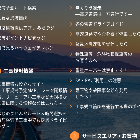
渋滞予測ルート検索
無くそう逆走
―高速道路は一方通行です―
主要な渋滞箇所
冬の雪道ドライブガイド
道路情報提供アプリ みちラジ
高速道路でやむを得ず停車した
渋滞ポイントナビまっぷ
緊急地震速報を受信したら
目で見るハイウェイテレホン
特殊車両・危険物積載車両の
お客さまへ
工事規制情報
重量オーバーは禁止です!!
SA・PAご利用上の注意
工事情報お役立ちサイト
～工事規制予定MAP、レーン閉鎖情
落下物や故障車などを発見
したら!!
報、リニューアル工事など大規模な
工事に関する情報などはこちら～
工事規制箇所を通行する際のポ
ト
はじめませんかルート＆時間選択～
事前検索で工事中でも快適ドライビ
ング ～
サービスエリア・
お買物