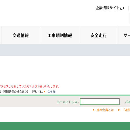
企業情報サイト
交通情報
工事規制情報
安全走行
サ
アクセスしなおしていただくようお願いいたします。
:00（時間延長の場合あり） 詳しくは
こちら
メールアドレス：
パ
速旅会員とは
「速