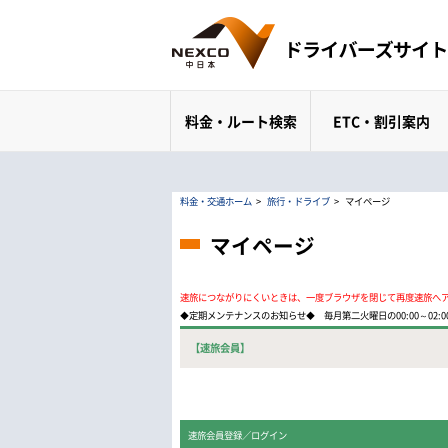
料金・ルート検索
ETC・割引案内
料金・交通ホーム
>
旅行・ドライブ
>
マイページ
マイページ
速旅につながりにくいときは、一度ブラウザを閉じて再度速旅へ
◆定期メンテナンスのお知らせ◆ 毎月第二火曜日の00:00～02
【速旅会員】
速旅会員登録／ログイン