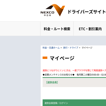
料金・ルート検索
ETC・割引案内
料金・交通ホーム
>
旅行・ドライブ
>
マイページ
マイページ
速旅につながりにくいときは、一度ブラウザを閉じて再度速旅へ
◆定期メンテナンスのお知らせ◆ 毎月第二火曜日の00:00～02
【速旅会員】
速旅会員登録／ログイン