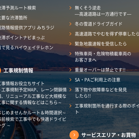
渋滞予測ルート検索
無くそう逆走
―高速道路は一方通行です―
主要な渋滞箇所
冬の雪道ドライブガイド
道路情報提供アプリ みちラジ
高速道路でやむを得ず停車した
渋滞ポイントナビまっぷ
緊急地震速報を受信したら
目で見るハイウェイテレホン
特殊車両・危険物積載車両の
お客さまへ
工事規制情報
重量オーバーは禁止です!!
SA・PAご利用上の注意
工事情報お役立ちサイト
～工事規制予定MAP、レーン閉鎖情
落下物や故障車などを発見
したら!!
報、リニューアル工事など大規模な
工事に関する情報などはこちら～
工事規制箇所を通行する際のポ
ト
はじめませんかルート＆時間選択～
事前検索で工事中でも快適ドライビ
ング ～
サービスエリア・
お買物