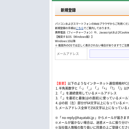
新規登録
パソコンおよびスマートフォンのWebプラウザからご利用くだ
新規登録の手順は
こちら
でご案内しております。
携帯電話（フィーチャーフォン）や、JavascriptおよびCo
【推奨するOS（Windows版）】
Windows 10以降
※ 推奨外のOSでは正しく表示されない場合がありますでご注
メールアドレス
【重要】
以下のようなインターネット通信規格RFC(Re
1. 半角英数字と「-」「_」「.」「+」「?」「/
2. 「.」を連続使用しているメールアドレス
3. 「.」を最初と最後(@の直前)に使っているメー
4. @の前（左）部分が64文字以上になっているメ
5. メールアドレス全体で256文字以上になってい
※「 no-reply@hayatabi.jp 」からメールが届きま
※メールが届かない場合は、迷惑メールに振り分け
※当社個人情報の取り扱いに同意の上ご登録くださ