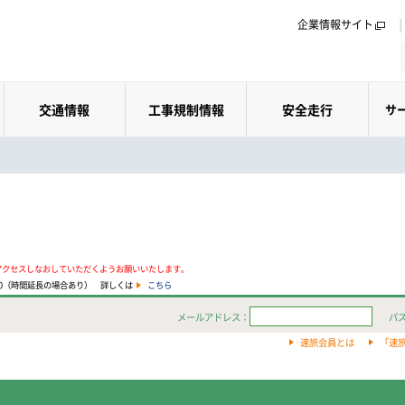
企業情報サイト
交通情報
工事規制情報
安全走行
サ
アクセスしなおしていただくようお願いいたします。
:00（時間延長の場合あり） 詳しくは
こちら
メールアドレス：
パ
速旅会員とは
「速