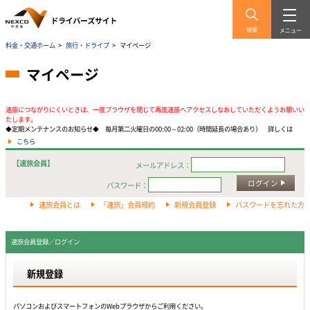
検索
メニュー
料金・交通ホーム
>
旅行・ドライブ
>
マイページ
マイページ
速旅につながりにくいときは、一度ブラウザを閉じて再度速旅へアクセスしなおしていただくようお願いい
たします。
◆定期メンテナンスのお知らせ◆ 毎月第二火曜日の00:00～02:00（時間延長の場合あり） 詳しくは
こちら
【速旅会員】
メールアドレス：
ログイン
パスワード：
速旅会員とは
「速旅」会員規約
新規会員登録
パスワードを忘れた方
速旅会員登録／ログイン
新規登録
パソコンおよびスマートフォンのWebプラウザからご利用ください。