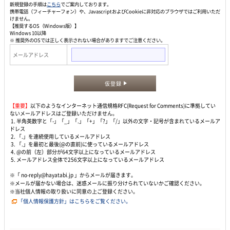
新規登録の手順は
こちら
でご案内しております。
携帯電話（フィーチャーフォン）や、JavascriptおよびCookieに非対応のブラウザではご利用いただ
けません。
【推奨するOS（Windows版）】
Windows 10以降
※ 推奨外のOSでは正しく表示されない場合がありますでご注意ください。
メールアドレス
仮登録
【重要】
以下のようなインターネット通信規格RFC(Request for Comments)に準拠してい
ないメールアドレスはご登録いただけません。
1. 半角英数字と「-」「_」「.」「+」「?」「/」以外の文字・記号が含まれているメールア
ドレス
2. 「.」を連続使用しているメールアドレス
3. 「.」を最初と最後(@の直前)に使っているメールアドレス
4. @の前（左）部分が64文字以上になっているメールアドレス
5. メールアドレス全体で256文字以上になっているメールアドレス
※「 no-reply@hayatabi.jp 」からメールが届きます。
※メールが届かない場合は、迷惑メールに振り分けられていないかご確認ください。
※当社個人情報の取り扱いに同意の上ご登録ください。
「個人情報保護方針」はこちらをご覧ください。