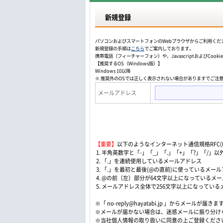
新規登録
パソコンおよびスマートフォンのWebプラウザからご利用くだ
新規登録の手順は
こちら
でご案内しております。
携帯電話（フィーチャーフォン）や、JavascriptおよびCo
【推奨するOS（Windows版）】
Windows 10以降
※ 推奨外のOSでは正しく表示されない場合がありますでご注
メールアドレス
【重要】
以下のようなインターネット通信規格RFC(Re
1. 半角英数字と「-」「_」「.」「+」「?」「/
2. 「.」を連続使用しているメールアドレス
3. 「.」を最初と最後(@の直前)に使っているメー
4. @の前（左）部分が64文字以上になっているメ
5. メールアドレス全体で256文字以上になってい
※「 no-reply@hayatabi.jp 」からメールが届きま
※メールが届かない場合は、迷惑メールに振り分け
※当社個人情報の取り扱いに同意の上ご登録くださ