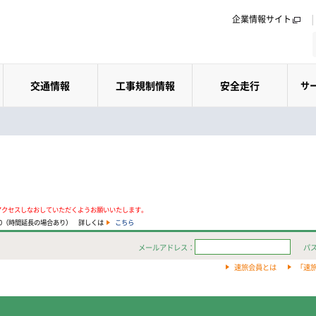
企業情報サイト
交通情報
工事規制情報
安全走行
サ
アクセスしなおしていただくようお願いいたします。
:00（時間延長の場合あり） 詳しくは
こちら
メールアドレス：
パ
速旅会員とは
「速