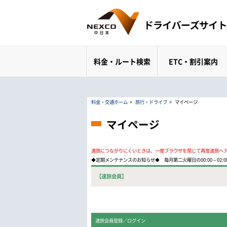
料金・ルート検索
ETC・割引案内
料金・交通ホーム
>
旅行・ドライブ
>
マイページ
マイページ
速旅につながりにくいときは、一度ブラウザを閉じて再度速旅へ
◆定期メンテナンスのお知らせ◆ 毎月第二火曜日の00:00～02
【速旅会員】
速旅会員登録／ログイン