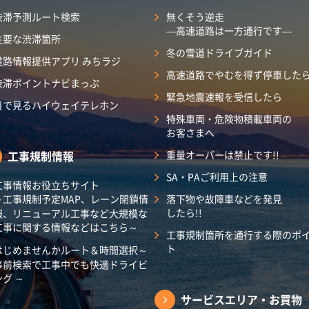
渋滞予測ルート検索
無くそう逆走
―高速道路は一方通行です―
主要な渋滞箇所
冬の雪道ドライブガイド
道路情報提供アプリ みちラジ
高速道路でやむを得ず停車した
渋滞ポイントナビまっぷ
緊急地震速報を受信したら
目で見るハイウェイテレホン
特殊車両・危険物積載車両の
お客さまへ
工事規制情報
重量オーバーは禁止です!!
SA・PAご利用上の注意
工事情報お役立ちサイト
～工事規制予定MAP、レーン閉鎖情
落下物や故障車などを発見
したら!!
報、リニューアル工事など大規模な
工事に関する情報などはこちら～
工事規制箇所を通行する際のポ
ト
はじめませんかルート＆時間選択～
事前検索で工事中でも快適ドライビ
ング ～
サービスエリア・
お買物