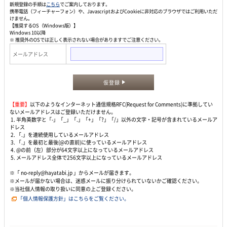
新規登録の手順は
こちら
でご案内しております。
携帯電話（フィーチャーフォン）や、JavascriptおよびCookieに非対応のブラウザではご利用いただ
けません。
【推奨するOS（Windows版）】
Windows 10以降
※ 推奨外のOSでは正しく表示されない場合がありますでご注意ください。
メールアドレス
仮登録
【重要】
以下のようなインターネット通信規格RFC(Request for Comments)に準拠してい
ないメールアドレスはご登録いただけません。
1. 半角英数字と「-」「_」「.」「+」「?」「/」以外の文字・記号が含まれているメールア
ドレス
2. 「.」を連続使用しているメールアドレス
3. 「.」を最初と最後(@の直前)に使っているメールアドレス
4. @の前（左）部分が64文字以上になっているメールアドレス
5. メールアドレス全体で256文字以上になっているメールアドレス
※「 no-reply@hayatabi.jp 」からメールが届きます。
※メールが届かない場合は、迷惑メールに振り分けられていないかご確認ください。
※当社個人情報の取り扱いに同意の上ご登録ください。
「個人情報保護方針」はこちらをご覧ください。