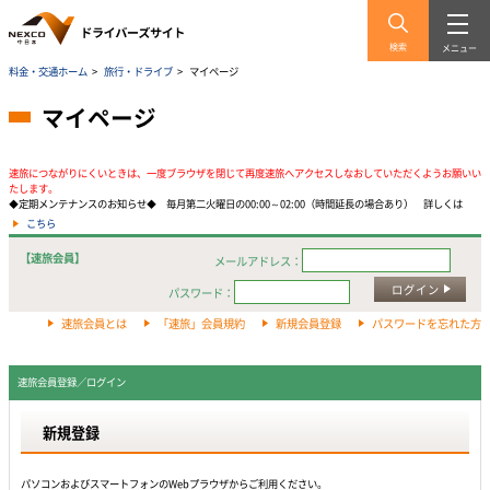
検索
メニュー
料金・交通ホーム
>
旅行・ドライブ
>
マイページ
マイページ
速旅につながりにくいときは、一度ブラウザを閉じて再度速旅へアクセスしなおしていただくようお願いい
たします。
◆定期メンテナンスのお知らせ◆ 毎月第二火曜日の00:00～02:00（時間延長の場合あり） 詳しくは
こちら
【速旅会員】
メールアドレス：
ログイン
パスワード：
速旅会員とは
「速旅」会員規約
新規会員登録
パスワードを忘れた方
速旅会員登録／ログイン
新規登録
パソコンおよびスマートフォンのWebプラウザからご利用ください。