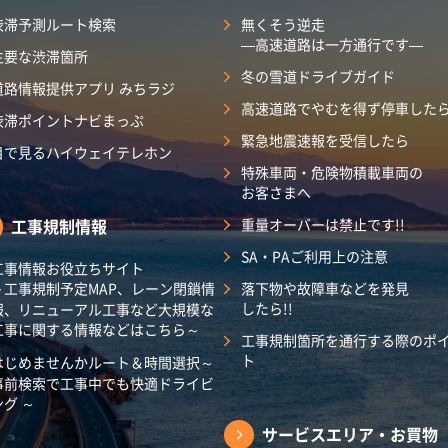
渋滞予測ルート検索
無くそう逆走
―高速道路は一方通行です―
主要な渋滞箇所
冬の雪道ドライブガイド
道路情報提供アプリ みちラジ
高速道路でやむを得ず停車した
渋滞ポイントナビまっぷ
緊急地震速報を受信したら
目で見るハイウェイテレホン
特殊車両・危険物積載車両の
お客さまへ
工事規制情報
重量オーバーは禁止です!!
SA・PAご利用上の注意
工事情報お役立ちサイト
～工事規制予定MAP、レーン閉鎖情
落下物や故障車などを発見
したら!!
報、リニューアル工事など大規模な
工事に関する情報などはこちら～
工事規制箇所を通行する際のポ
ト
はじめませんかルート＆時間選択～
事前検索で工事中でも快適ドライビ
ング ～
サービスエリア・
お買物