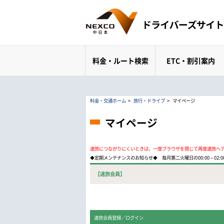
料金・ルート検索
ETC・割引案内
料金・交通ホーム
>
旅行・ドライブ
>
マイページ
マイページ
速旅につながりにくいときは、一度ブラウザを閉じて再度速旅へ
◆定期メンテナンスのお知らせ◆ 毎月第二火曜日の00:00～02
【速旅会員】
速旅会員登録／ログイン