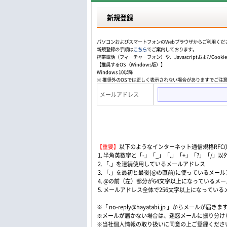
新規登録
パソコンおよびスマートフォンのWebプラウザからご利用くだ
新規登録の手順は
こちら
でご案内しております。
携帯電話（フィーチャーフォン）や、JavascriptおよびCo
【推奨するOS（Windows版）】
Windows 10以降
※ 推奨外のOSでは正しく表示されない場合がありますでご注
メールアドレス
【重要】
以下のようなインターネット通信規格RFC(Re
1. 半角英数字と「-」「_」「.」「+」「?」「/
2. 「.」を連続使用しているメールアドレス
3. 「.」を最初と最後(@の直前)に使っているメー
4. @の前（左）部分が64文字以上になっているメ
5. メールアドレス全体で256文字以上になってい
※「 no-reply@hayatabi.jp 」からメールが届きま
※メールが届かない場合は、迷惑メールに振り分け
※当社個人情報の取り扱いに同意の上ご登録くださ