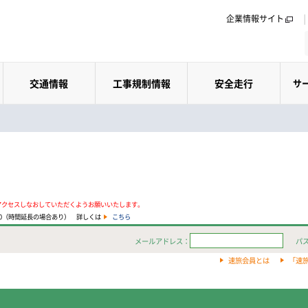
企業情報サイト
交通情報
工事規制情報
安全走行
サ
アクセスしなおしていただくようお願いいたします。
:00（時間延長の場合あり） 詳しくは
こちら
メールアドレス：
パ
速旅会員とは
「速