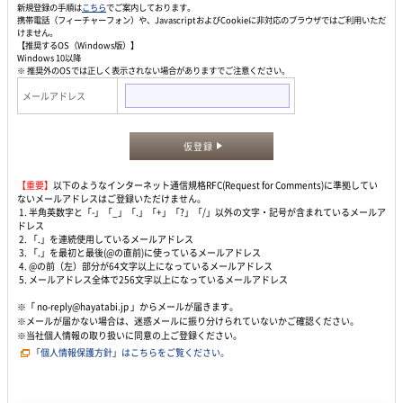
新規登録の手順は
こちら
でご案内しております。
携帯電話（フィーチャーフォン）や、JavascriptおよびCookieに非対応のブラウザではご利用いただ
けません。
【推奨するOS（Windows版）】
Windows 10以降
※ 推奨外のOSでは正しく表示されない場合がありますでご注意ください。
メールアドレス
仮登録
【重要】
以下のようなインターネット通信規格RFC(Request for Comments)に準拠してい
ないメールアドレスはご登録いただけません。
1. 半角英数字と「-」「_」「.」「+」「?」「/」以外の文字・記号が含まれているメールア
ドレス
2. 「.」を連続使用しているメールアドレス
3. 「.」を最初と最後(@の直前)に使っているメールアドレス
4. @の前（左）部分が64文字以上になっているメールアドレス
5. メールアドレス全体で256文字以上になっているメールアドレス
※「 no-reply@hayatabi.jp 」からメールが届きます。
※メールが届かない場合は、迷惑メールに振り分けられていないかご確認ください。
※当社個人情報の取り扱いに同意の上ご登録ください。
「個人情報保護方針」はこちらをご覧ください。