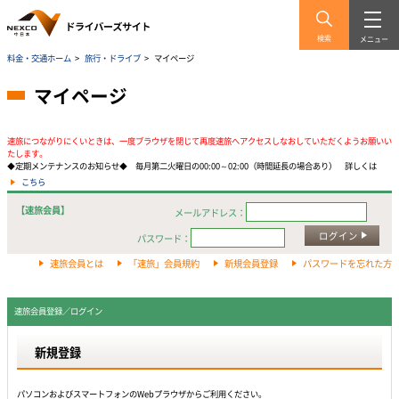
検索
メニュー
料金・交通ホーム
>
旅行・ドライブ
>
マイページ
マイページ
速旅につながりにくいときは、一度ブラウザを閉じて再度速旅へアクセスしなおしていただくようお願いい
たします。
◆定期メンテナンスのお知らせ◆ 毎月第二火曜日の00:00～02:00（時間延長の場合あり） 詳しくは
こちら
【速旅会員】
メールアドレス：
ログイン
パスワード：
速旅会員とは
「速旅」会員規約
新規会員登録
パスワードを忘れた方
速旅会員登録／ログイン
新規登録
パソコンおよびスマートフォンのWebプラウザからご利用ください。