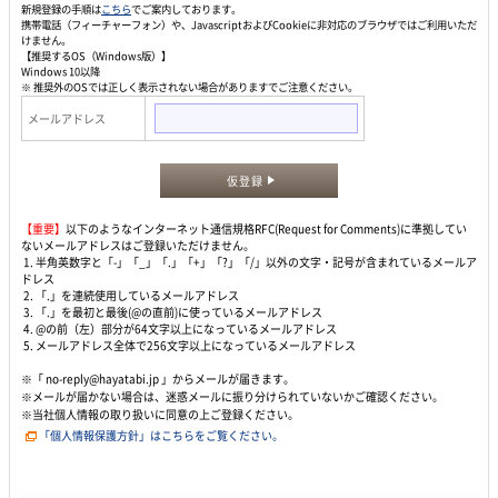
新規登録の手順は
こちら
でご案内しております。
携帯電話（フィーチャーフォン）や、JavascriptおよびCookieに非対応のブラウザではご利用いただ
けません。
【推奨するOS（Windows版）】
Windows 10以降
※ 推奨外のOSでは正しく表示されない場合がありますでご注意ください。
メールアドレス
仮登録
【重要】
以下のようなインターネット通信規格RFC(Request for Comments)に準拠してい
ないメールアドレスはご登録いただけません。
1. 半角英数字と「-」「_」「.」「+」「?」「/」以外の文字・記号が含まれているメールア
ドレス
2. 「.」を連続使用しているメールアドレス
3. 「.」を最初と最後(@の直前)に使っているメールアドレス
4. @の前（左）部分が64文字以上になっているメールアドレス
5. メールアドレス全体で256文字以上になっているメールアドレス
※「 no-reply@hayatabi.jp 」からメールが届きます。
※メールが届かない場合は、迷惑メールに振り分けられていないかご確認ください。
※当社個人情報の取り扱いに同意の上ご登録ください。
「個人情報保護方針」はこちらをご覧ください。