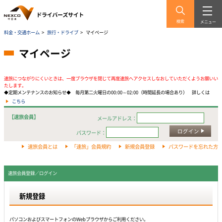
検索
メニュー
料金・交通ホーム
>
旅行・ドライブ
>
マイページ
マイページ
速旅につながりにくいときは、一度ブラウザを閉じて再度速旅へアクセスしなおしていただくようお願いい
たします。
◆定期メンテナンスのお知らせ◆ 毎月第二火曜日の00:00～02:00（時間延長の場合あり） 詳しくは
こちら
【速旅会員】
メールアドレス：
ログイン
パスワード：
速旅会員とは
「速旅」会員規約
新規会員登録
パスワードを忘れた方
速旅会員登録／ログイン
新規登録
パソコンおよびスマートフォンのWebプラウザからご利用ください。