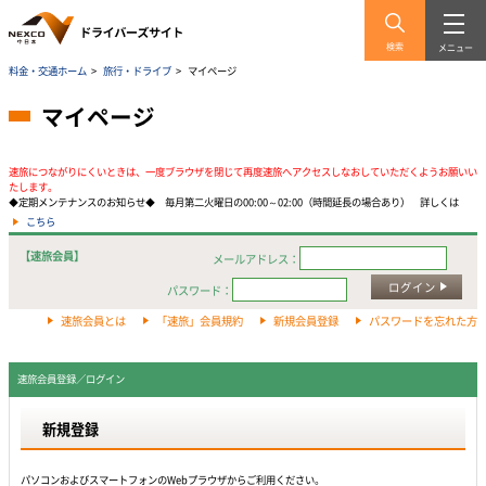
検索
メニュー
料金・交通ホーム
>
旅行・ドライブ
>
マイページ
マイページ
速旅につながりにくいときは、一度ブラウザを閉じて再度速旅へアクセスしなおしていただくようお願いい
たします。
◆定期メンテナンスのお知らせ◆ 毎月第二火曜日の00:00～02:00（時間延長の場合あり） 詳しくは
こちら
【速旅会員】
メールアドレス：
ログイン
パスワード：
速旅会員とは
「速旅」会員規約
新規会員登録
パスワードを忘れた方
速旅会員登録／ログイン
新規登録
パソコンおよびスマートフォンのWebプラウザからご利用ください。