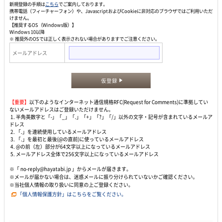
新規登録の手順は
こちら
でご案内しております。
携帯電話（フィーチャーフォン）や、JavascriptおよびCookieに非対応のブラウザではご利用いただ
けません。
【推奨するOS（Windows版）】
Windows 10以降
※ 推奨外のOSでは正しく表示されない場合がありますでご注意ください。
メールアドレス
仮登録
【重要】
以下のようなインターネット通信規格RFC(Request for Comments)に準拠してい
ないメールアドレスはご登録いただけません。
1. 半角英数字と「-」「_」「.」「+」「?」「/」以外の文字・記号が含まれているメールア
ドレス
2. 「.」を連続使用しているメールアドレス
3. 「.」を最初と最後(@の直前)に使っているメールアドレス
4. @の前（左）部分が64文字以上になっているメールアドレス
5. メールアドレス全体で256文字以上になっているメールアドレス
※「 no-reply@hayatabi.jp 」からメールが届きます。
※メールが届かない場合は、迷惑メールに振り分けられていないかご確認ください。
※当社個人情報の取り扱いに同意の上ご登録ください。
「個人情報保護方針」はこちらをご覧ください。