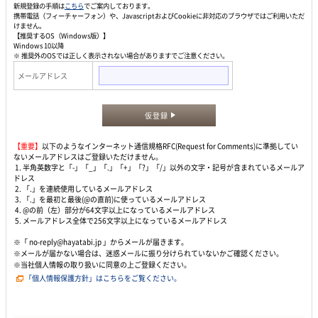
新規登録の手順は
こちら
でご案内しております。
携帯電話（フィーチャーフォン）や、JavascriptおよびCookieに非対応のブラウザではご利用いただ
けません。
【推奨するOS（Windows版）】
Windows 10以降
※ 推奨外のOSでは正しく表示されない場合がありますでご注意ください。
メールアドレス
仮登録
【重要】
以下のようなインターネット通信規格RFC(Request for Comments)に準拠してい
ないメールアドレスはご登録いただけません。
1. 半角英数字と「-」「_」「.」「+」「?」「/」以外の文字・記号が含まれているメールア
ドレス
2. 「.」を連続使用しているメールアドレス
3. 「.」を最初と最後(@の直前)に使っているメールアドレス
4. @の前（左）部分が64文字以上になっているメールアドレス
5. メールアドレス全体で256文字以上になっているメールアドレス
※「 no-reply@hayatabi.jp 」からメールが届きます。
※メールが届かない場合は、迷惑メールに振り分けられていないかご確認ください。
※当社個人情報の取り扱いに同意の上ご登録ください。
「個人情報保護方針」はこちらをご覧ください。