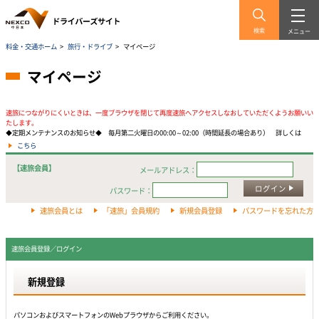
検索
メニュー
料金・交通ホーム
>
旅行・ドライブ
>
マイページ
マイページ
速旅につながりにくいときは、一度ブラウザを閉じて再度速旅へアクセスしなおしていただくようお願いい
たします。
◆定期メンテナンスのお知らせ◆ 毎月第二火曜日の00:00～02:00（時間延長の場合あり） 詳しくは
こちら
【速旅会員】
メールアドレス：
ログイン
パスワード：
速旅会員とは
「速旅」会員規約
新規会員登録
パスワードを忘れた方
速旅会員登録／ログイン
新規登録
パソコンおよびスマートフォンのWebプラウザからご利用ください。