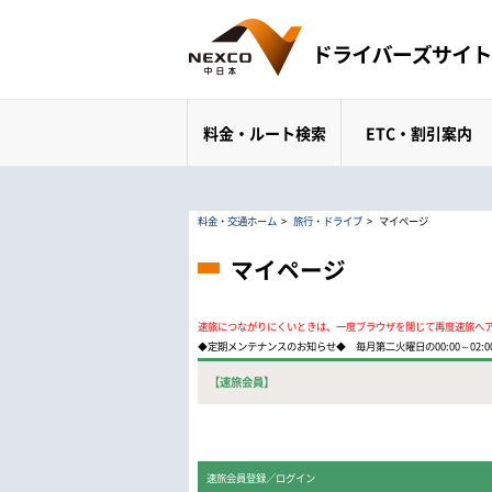
料金・ルート検索
ETC・割引案内
料金・交通ホーム
>
旅行・ドライブ
>
マイページ
マイページ
速旅につながりにくいときは、一度ブラウザを閉じて再度速旅へ
◆定期メンテナンスのお知らせ◆ 毎月第二火曜日の00:00～02
【速旅会員】
速旅会員登録／ログイン