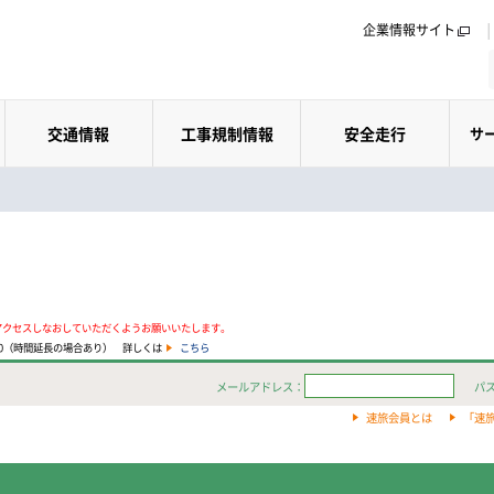
企業情報サイト
交通情報
工事規制情報
安全走行
サ
アクセスしなおしていただくようお願いいたします。
:00（時間延長の場合あり） 詳しくは
こちら
メールアドレス：
パ
速旅会員とは
「速