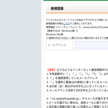
新規登録
パソコンおよびスマートフォンのWebプラウザからご利用くだ
新規登録の手順は
こちら
でご案内しております。
携帯電話（フィーチャーフォン）や、JavascriptおよびCo
【推奨するOS（Windows版）】
Windows 10以降
※ 推奨外のOSでは正しく表示されない場合がありますでご注
メールアドレス
【重要】
以下のようなインターネット通信規格RFC(Re
1. 半角英数字と「-」「_」「.」「+」「?」「/
2. 「.」を連続使用しているメールアドレス
3. 「.」を最初と最後(@の直前)に使っているメー
4. @の前（左）部分が64文字以上になっているメ
5. メールアドレス全体で256文字以上になってい
※「 no-reply@hayatabi.jp 」からメールが届きま
※メールが届かない場合は、迷惑メールに振り分け
※当社個人情報の取り扱いに同意の上ご登録くださ