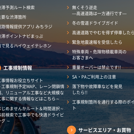
渋滞予測ルート検索
無くそう逆走
―高速道路は一方通行です―
主要な渋滞箇所
冬の雪道ドライブガイド
道路情報提供アプリ みちラジ
高速道路でやむを得ず停車した
渋滞ポイントナビまっぷ
緊急地震速報を受信したら
目で見るハイウェイテレホン
特殊車両・危険物積載車両の
お客さまへ
工事規制情報
重量オーバーは禁止です!!
SA・PAご利用上の注意
工事情報お役立ちサイト
～工事規制予定MAP、レーン閉鎖情
落下物や故障車などを発見
したら!!
報、リニューアル工事など大規模な
工事に関する情報などはこちら～
工事規制箇所を通行する際のポ
ト
はじめませんかルート＆時間選択～
事前検索で工事中でも快適ドライビ
ング ～
サービスエリア・
お買物