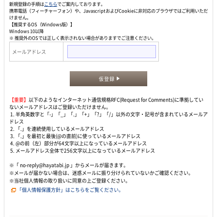
新規登録の手順は
こちら
でご案内しております。
携帯電話（フィーチャーフォン）や、JavascriptおよびCookieに非対応のブラウザではご利用いただ
けません。
【推奨するOS（Windows版）】
Windows 10以降
※ 推奨外のOSでは正しく表示されない場合がありますでご注意ください。
メールアドレス
仮登録
【重要】
以下のようなインターネット通信規格RFC(Request for Comments)に準拠してい
ないメールアドレスはご登録いただけません。
1. 半角英数字と「-」「_」「.」「+」「?」「/」以外の文字・記号が含まれているメールア
ドレス
2. 「.」を連続使用しているメールアドレス
3. 「.」を最初と最後(@の直前)に使っているメールアドレス
4. @の前（左）部分が64文字以上になっているメールアドレス
5. メールアドレス全体で256文字以上になっているメールアドレス
※「 no-reply@hayatabi.jp 」からメールが届きます。
※メールが届かない場合は、迷惑メールに振り分けられていないかご確認ください。
※当社個人情報の取り扱いに同意の上ご登録ください。
「個人情報保護方針」はこちらをご覧ください。