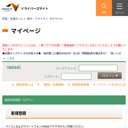
検索
メニュー
料金・交通ホーム
>
旅行・ドライブ
>
マイページ
マイページ
速旅につながりにくいときは、一度ブラウザを閉じて再度速旅へアクセスしなおしていただくようお願いい
たします。
◆定期メンテナンスのお知らせ◆ 毎月第二火曜日の00:00～02:00（時間延長の場合あり） 詳しくは
こちら
【速旅会員】
メールアドレス：
ログイン
パスワード：
速旅会員とは
「速旅」会員規約
新規会員登録
パスワードを忘れた方
速旅会員登録／ログイン
新規登録
パソコンおよびスマートフォンのWebプラウザからご利用ください。