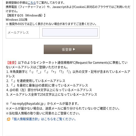
新規登録の手順は
こちら
でご案内しております。
携帯電話（フィーチャーフォン）や、JavascriptおよびCookieに非対応のブラウザではご利用いただ
けません。
【推奨するOS（Windows版）】
Windows 10以降
※ 推奨外のOSでは正しく表示されない場合がありますでご注意ください。
メールアドレス
仮登録
【重要】
以下のようなインターネット通信規格RFC(Request for Comments)に準拠してい
ないメールアドレスはご登録いただけません。
1. 半角英数字と「-」「_」「.」「+」「?」「/」以外の文字・記号が含まれているメールア
ドレス
2. 「.」を連続使用しているメールアドレス
3. 「.」を最初と最後(@の直前)に使っているメールアドレス
4. @の前（左）部分が64文字以上になっているメールアドレス
5. メールアドレス全体で256文字以上になっているメールアドレス
※「 no-reply@hayatabi.jp 」からメールが届きます。
※メールが届かない場合は、迷惑メールに振り分けられていないかご確認ください。
※当社個人情報の取り扱いに同意の上ご登録ください。
「個人情報保護方針」はこちらをご覧ください。