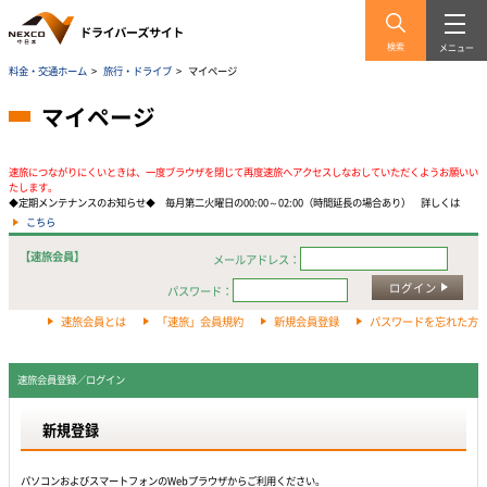
検索
メニュー
料金・交通ホーム
>
旅行・ドライブ
>
マイページ
マイページ
速旅につながりにくいときは、一度ブラウザを閉じて再度速旅へアクセスしなおしていただくようお願いい
たします。
◆定期メンテナンスのお知らせ◆ 毎月第二火曜日の00:00～02:00（時間延長の場合あり） 詳しくは
こちら
【速旅会員】
メールアドレス：
ログイン
パスワード：
速旅会員とは
「速旅」会員規約
新規会員登録
パスワードを忘れた方
速旅会員登録／ログイン
新規登録
パソコンおよびスマートフォンのWebプラウザからご利用ください。